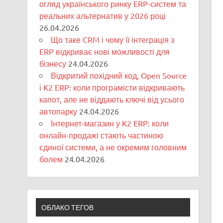
огляд українського ринку ERP-систем та
реальних альтернатив у 2026 році
26.04.2026
Що таке CRM і чому її інтеграція з
ERP відкриває нові можливості для
бізнесу
24.04.2026
Відкритий похідний код, Open Source
і K2 ERP: коли програмісти відкривають
капот, але не віддають ключі від усього
автопарку
24.04.2026
Інтернет-магазин у K2 ERP: коли
онлайн-продажі стають частиною
єдиної системи, а не окремим головним
болем
24.04.2026
ОБЛАКО ТЕГОВ