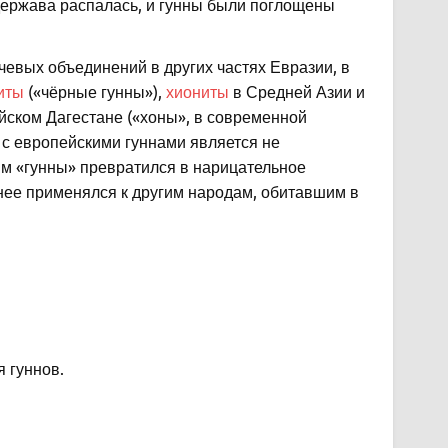
 держава распалась, и гунны были поглощены
чевых объединений в других частях Евразии, в
иты
(«чёрные гунны»),
хиониты
в Средней Азии и
йском Дагестане («хоны», в современной
 с европейскими гуннами является не
им «гунны» превратился в нарицательное
нее применялся к другим народам, обитавшим в
 гуннов.