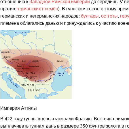
отношению к
Западной Римской империи
до середины V ве
против
германских племён
). В гуннском союзе к этому вр
германских и негерманских народов:
булгары
,
остготы
,
гер
племена облагались данью и принуждались к участию воен
Империя Аттилы
В 422 году гунны вновь атаковали Фракию. Восточно-римск
выплачивать гуннам дань в размере 350 фунтов золота в го