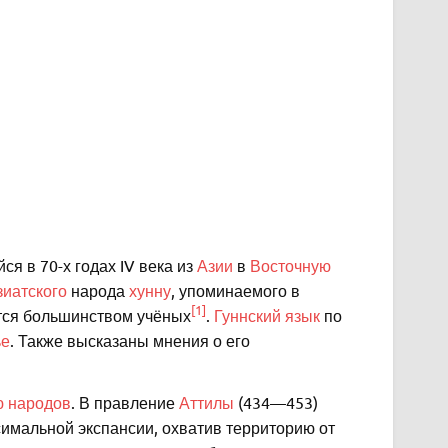
йся в 70-х годах IV века из
Азии
в
Восточную
зиатского
народа
хунну
, упоминаемого в
[1]
тся большинством учёных
.
Гуннский язык
по
ье
. Также высказаны мнения о его
ю народов
. В правление
Аттилы
(434—453)
имальной экспансии, охватив территорию от