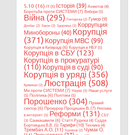
Історія
(39)
5.10
(16)
IT
(5)
Ахметов
(4)
Боротьба проти СИСТЕМИ
(7)
Вибори
(5)
Війна
(295)
Гумор
(9)
Гонтарєва
(2)
Коррупция
Донбас
(2)
Закон
(2)
Здоровье
(2)
Корупція
Минобороны
(40)
(371)
Корупція МВС
(99)
Корупція в Київраді
(6)
Корупція в НБУ
(5)
Корупція в СБУ
(123)
Корупція в прокуратурі
(110)
Корупція в суді
(90)
Корупція в уряді
(356)
Люстрація
(508)
Кримінал
(2)
Ми проти СИСТЕМИ
(7)
Наши услуги
Наука
(3)
Політика
(6)
(5)
Політики
(5)
Порошенко
(304)
Правий
сектор
(6)
Прокурор Процишен В.
(7)
Реклама
Реформи
(131)
в интернет
(3)
СБУ
Саакашвили
(6)
Статті Рудюка
(4)
Суддя
(3)
Тарифи
(10)
Бортницька В.В.
(5)
Техника
(4)
Трембач А.О.
(11)
Чумак О.
Турчінов
(2)
Экономика
(27)
(11)