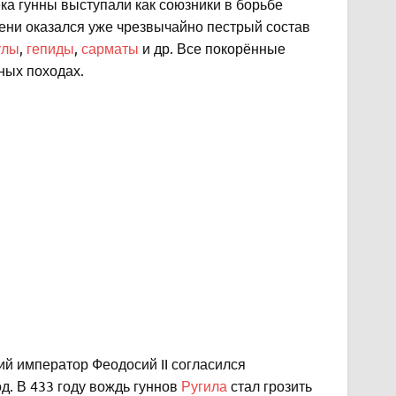
ка гунны выступали как союзники в борьбе
емени оказался уже чрезвычайно пестрый состав
улы
,
гепиды
,
сарматы
и др. Все покорённые
ных походах.
ий император Феодосий II согласился
д. В 433 году вождь гуннов
Ругила
стал грозить