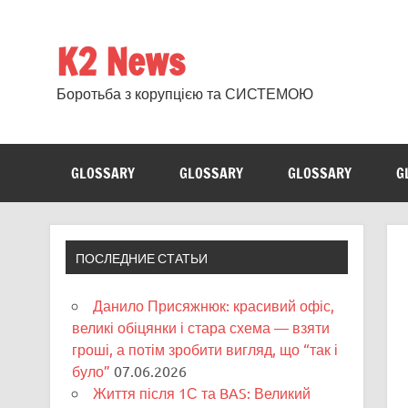
Skip
to
content
K2 News
Боротьба з корупцією та СИСТЕМОЮ
GLOSSARY
GLOSSARY
GLOSSARY
G
ПОСЛЕДНИЕ СТАТЬИ
Данило Присяжнюк: красивий офіс,
великі обіцянки і стара схема — взяти
гроші, а потім зробити вигляд, що “так і
було”
07.06.2026
Життя після 1С та BAS: Великий