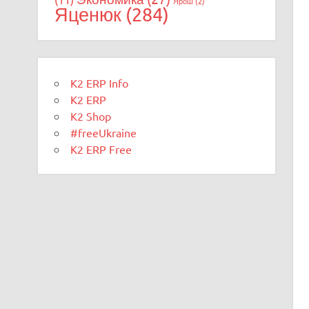
Ярош
(2)
Яценюк
(284)
K2 ERP Info
K2 ERP
K2 Shop
#freeUkraine
K2 ERP Free