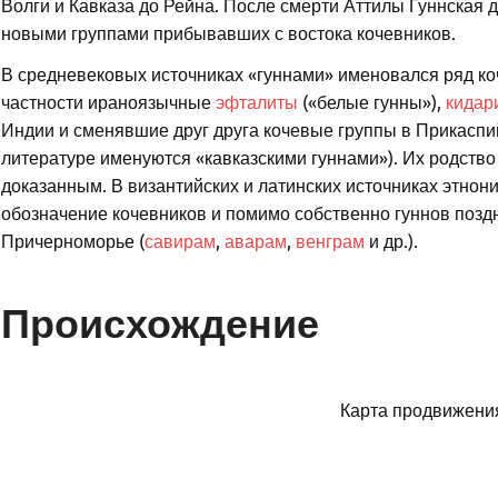
Волги и Кавказа до Рейна. После смерти Аттилы Гуннская
новыми группами прибывавших с востока кочевников.
В средневековых источниках «гуннами» именовался ряд ко
частности ираноязычные
эфталиты
(«белые гунны»),
кидар
Индии и сменявшие друг друга кочевые группы в Прикаспи
литературе именуются «кавказскими гуннами»). Их родство
доказанным. В византийских и латинских источниках этнон
обозначение кочевников и помимо собственно гуннов позд
Причерноморье (
савирам
,
аварам
,
венграм
и др.).
Происхождение
Карта продвижения