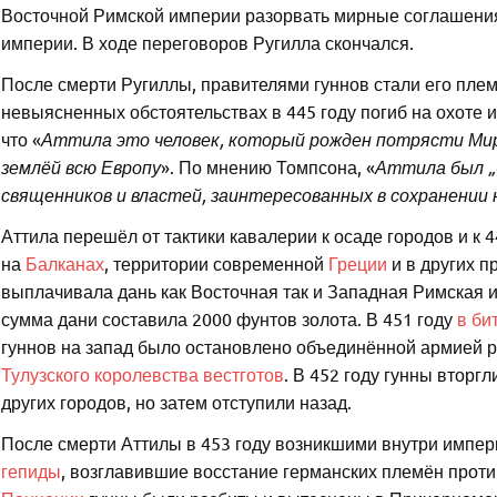
Восточной Римской империи разорвать мирные соглашения
империи. В ходе переговоров Ругилла скончался.
После смерти Ругиллы, правителями гуннов стали его пле
невыясненных обстоятельствах в 445 году погиб на охоте 
что «
Аттила это человек, который рожден потрясти Ми
землёй всю Европу
». По мнению Томпсона, «
Аттила был „
священников и властей, заинтере­сованных в сохранении 
Аттила перешёл от тактики кавалерии к осаде городов и к 
на
Балканах
, территории современной
Греции
и в других п
выплачивала дань как Восточная так и Западная Римская 
сумма дани составила 2000 фунтов золота. В 451 году
в би
гуннов на запад было остановлено объединённой армией 
Тулузского королевства вестготов
. В 452 году гунны вторг
других городов, но затем отступили назад.
После смерти Аттилы в 453 году возникшими внутри импе
гепиды
, возглавившие восстание германских племён против