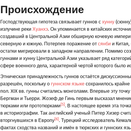
Происхождение
Господствующая гипотеза связывает гуннов с
хунну
(сюнну
излучине реки
Хуанхэ
. Он упоминается в китайских источника
создавший в Центральной Азии обширную кочевую империю. 
северную и южную. Потерпев поражение от
сянби
и Китая,
остатки мигрировали в западном направлении. Помимо соз
гуннами и хунну Центральной Азии указывает ряд категор
сфере военного дела, характерной чертой которого было 
Этническая принадлежность гуннов остаётся дискуссионны
разрешён, поскольку о
гуннском языке
сохранилось крайне 
пол. XIX вв. гунны считались монголами. Впервые эту точк
Бергман и Тьерри. Жозеф де Гинь первым высказал мнение
[5]
тюрками или прототюрками
. В настоящее время эта точ
в историографии. Так английский ученый Питер Хизер считае
[6]
вторгнувшихся в Европу
. Турецкий исследователь Кемал
фактах сходства названий и имён в тюркских и гуннских я