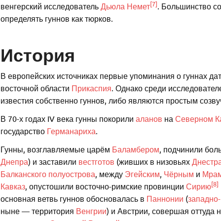
[7]
венгерский исследователь
Дьюла Немет
. Большинство со
определять гуннов как тюрков.
История
В европейских источниках первые упоминания о гуннах датир
восточной области
Прикаспия
. Однако среди исследовател
известия собственно гуннов, либо являются простым созву
В 70-х годах IV века гунны покорили
аланов
на
Северном К
государство
Германариха
.
Гунны, возглавляемые царём
Баламбером
, подчинили бол
Днепра
) и заставили
вестготов
(живших в низовьях
Днестр
Балканского полуострова
, между
Эгейским
,
Чёрным
и
Мра
[8]
Кавказ
, опустошили восточно-римские провинции
Сирию
основная ветвь гуннов обосновалась в
Паннонии
(
западно
ныне — территория
Венгрии
) и Австрии, совершая оттуда 