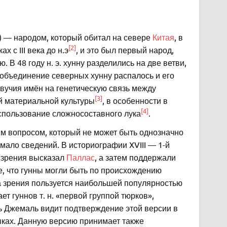
) — народом, который обитал на севере
Китая
, в
[2]
х с III века до н.э
, и это был первый народ,
В 48 году н. э. хунну разделились на две ветви,
 объединение северных хунну распалось и его
вучия имён на генетическую связь между
[3]
ий материальной культуры
, в особенности в
[4]
использование сложносоставного лука
.
м вопросом, который не может быть однозначно
мало сведений. В историографии XVIII — 1-й
у зрения высказал
Паллас
, а затем поддержали
, что гунны могли быть по происхождению
ка зрения пользуется наибольшей популярностью
т гуннов т. н. «первой группой тюрков»,
ь Джемаль видит подтверждение этой версии в
зыках. Данную версию принимает также