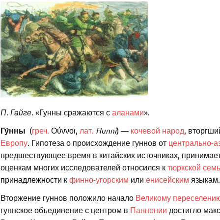
П. Гайге.
«Гунны сражаются с
аланами
».
Гу́нны
(
греч.
Ούννοι
,
лат.
Hunni
) —
кочевой народ
, вторгши
Европу
. Гипотеза о происхождение гуннов от
центрально-а
предшествующее время в китайских источниках, принимае
оценкам многих исследователей относился к
тюркской сем
принадлежности к
финно-угорским
или
енисейским
языкам.
Вторжение гуннов положило начало
Великому переселени
гуннское объединение с центром в
Паннонии
достигло макс