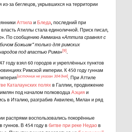
 из-за беглецов, укрывшихся на территории
мянники
Аттила
и
Бледа
, последний при
и власть Атиллы стала единоличной. Приск писал,
р
». По сообщению Аммиана «
Аттила сравнял с
бичом Божьим“ только для римских
[9]
народов под вла­стью Рима
»
.
447 году взял 60 городов и укреплённых пунктов
ровинциях Римской империи. К 450 году гуннам
[
источник не указан 304 дня
]
империя
. При Аттиле
тве Каталаунских полях
в Галлии, продвижение
римлян под началом полководца
Аэция
и
лись в Италию, разграбив Аквилею, Милан и ряд
рии распрями воспользовались покорённые
 гуннов. В 454 году в
битве при реке Недао
в