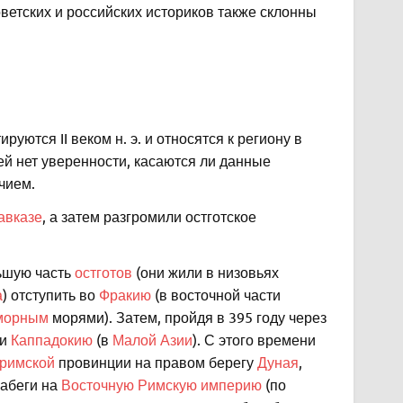
ветских и российских историков также склонны
уются II веком н. э. и относятся к региону в
ей нет уверенности, касаются ли данные
чием.
авказе
, а затем разгромили остготское
ьшую часть
остготов
(они жили в низовьях
а
) отступить во
Фракию
(в восточной части
морным
морями). Затем, пройдя в 395 году через
и
Каппадокию
(в
Малой Азии
). С этого времени
-римской
провинции на правом берегу
Дуная
,
набеги на
Восточную Римскую империю
(по