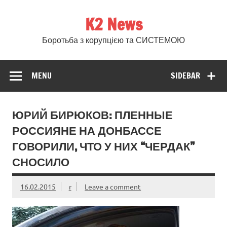
Skip
to
K2 News
content
Боротьба з корупцією та СИСТЕМОЮ
MENU
SIDEBAR
ЮРИЙ БИРЮКОВ: ПЛЕННЫЕ
РОССИЯНЕ НА ДОНБАССЕ
ГОВОРИЛИ, ЧТО У НИХ “ЧЕРДАК”
СНОСИЛО
16.02.2015
r
Leave a comment