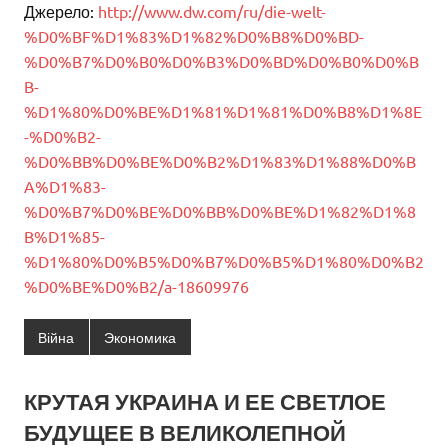
Джерело:
http://www.dw.com/ru/die-welt-
%D0%BF%D1%83%D1%82%D0%B8%D0%BD-
%D0%B7%D0%B0%D0%B3%D0%BD%D0%B0%D0%B
B-
%D1%80%D0%BE%D1%81%D1%81%D0%B8%D1%8E
-%D0%B2-
%D0%BB%D0%BE%D0%B2%D1%83%D1%88%D0%B
A%D1%83-
%D0%B7%D0%BE%D0%BB%D0%BE%D1%82%D1%8
B%D1%85-
%D1%80%D0%B5%D0%B7%D0%B5%D1%80%D0%B2
%D0%BE%D0%B2/a-18609976
Війна
Экономика
КРУТАЯ УКРАИНА И ЕЕ СВЕТЛОЕ
БУДУЩЕЕ В ВЕЛИКОЛЕПНОЙ