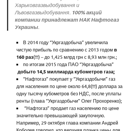
Харьковгазвыдобування и
100% акций
Львовгазвыдобування.
компании принадлежат НАК Нафтогаз
Украины
.
В 2014 году “Укргаздобыча” увеличила
чистую прибыль по сравнению с 2013 годом
в
160 раз
(!!!) – до 1,425 млрд грн с 8,93 млн грн.;
по итогам 2015 года ПАО “Укргаздобыча”
добыто 14,5 миллиарда кубометров газа;
“Нафтогаз” покупает у “Укргаздобычи” газ
для населения по цене около 64,8(!!!) доллара за
одну тысячу кубометров без НДС, после уплаты
ренты (глава “Укргаздобычи” Олег Прохоренко);
“Нафтогаз” продает газ населению по цене
значительно превышающей закупочную.
Например, 29 октября глава компании Андрей
Коболев говорил, что верхняя планка цены для