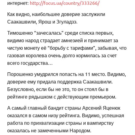
интернет:
http://focus.ua/country/333266/
Как видно, наибольшее доверие заслужили
Саакашвили, Ярош и Згуладзэ.
Тимошенко “зачесалась” среди списка первых,
видимо народ страдает амнезией и принимает за
чистую монету её “борьбу с тарифами”, забывая, что
газовая королева очень долго кормилась за счет
всего государства…
Порошенко умудрился попасть на 11 место. Видимо,
доверие ему придала поддержка Саакашвили.
Безусловно, если бы не это, то он стоял бы в
рейтинге рядышком с действующим премьером.
А самый главный бандит страны Арсений Яценюк
оказался в самом низу рейтинга. Видимо, успешная
работа по прихватизации страны и вампирству
оказалась не замеченными Народом.