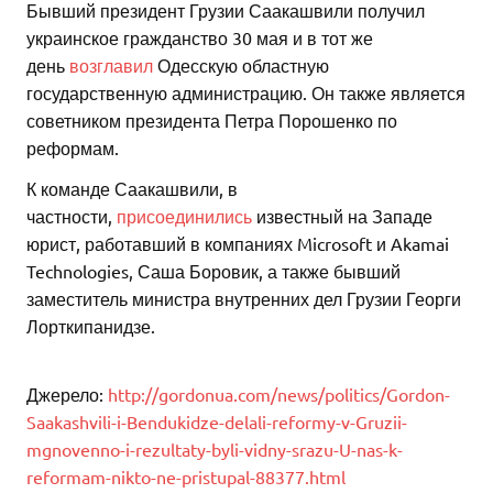
Бывший президент Грузии Саакашвили получил
украинское гражданство 30 мая и в тот же
день
возглавил
Одесскую областную
государственную администрацию. Он также является
советником президента Петра Порошенко по
реформам.
К команде Саакашвили, в
частности,
присоединились
известный на Западе
юрист, работавший в компаниях Microsoft и Akamai
Technologies, Саша Боровик, а также бывший
заместитель министра внутренних дел Грузии Георги
Лорткипанидзе.
Джерело:
http://gordonua.com/news/politics/Gordon-
Saakashvili-i-Bendukidze-delali-reformy-v-Gruzii-
mgnovenno-i-rezultaty-byli-vidny-srazu-U-nas-k-
reformam-nikto-ne-pristupal-88377.html