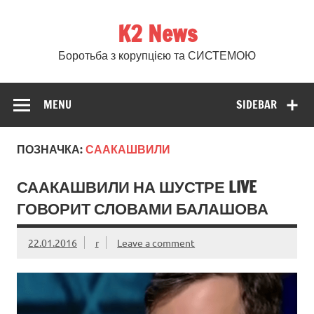
Skip
to
K2 News
content
Боротьба з корупцією та СИСТЕМОЮ
MENU
SIDEBAR
ПОЗНАЧКА:
СААКАШВИЛИ
СААКАШВИЛИ НА ШУСТРЕ LIVE
ГОВОРИТ СЛОВАМИ БАЛАШОВА
22.01.2016
r
Leave a comment