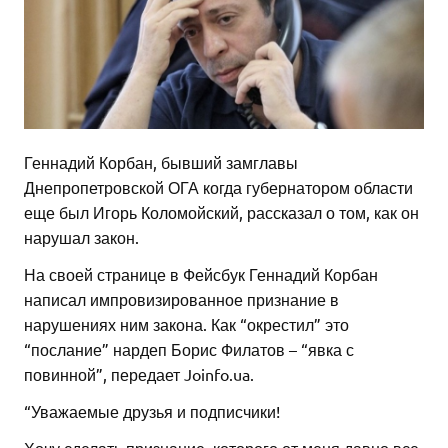
Геннадий Корбан, бывший замглавы
Днепропетровской ОГА когда губернатором области
еще был Игорь Коломойский, рассказал о том, как он
нарушал закон.
На своей странице в Фейсбук Геннадий Корбан
написал импровизированное признание в
нарушениях ним закона. Как “окрестил” это
“послание” нардеп Борис Филатов – “явка с
повинной”, передает Joinfo.ua.
“Уважаемые друзья и подписчики!
Хочу сделать признание, которого от меня давно все