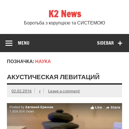
Skip
to
K2 News
content
Боротьба з корупцією та СИСТЕМОЮ
MENU
SIDEBAR
ПОЗНАЧКА:
НАУКА
АКУСТИЧЕСКАЯ ЛЕВИТАЦИЙ
02.02.2016
r
Leave a comment