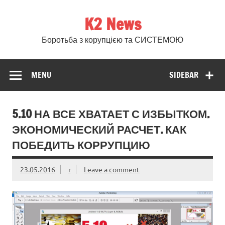
Skip
to
K2 News
content
Боротьба з корупцією та СИСТЕМОЮ
MENU
SIDEBAR
5.10 НА ВСЕ ХВАТАЕТ С ИЗБЫТКОМ.
ЭКОНОМИЧЕСКИЙ РАСЧЕТ. КАК
ПОБЕДИТЬ КОРРУПЦИЮ
23.05.2016
r
Leave a comment