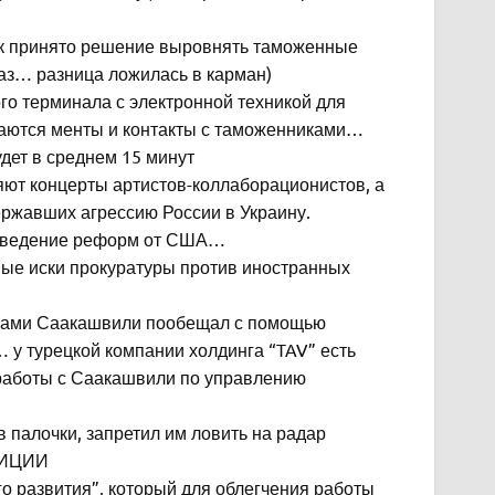
к принято решение выровнять таможенные
раз… разница ложилась в карман)
ого терминала с электронной техникой для
раются менты и контакты с таможенниками…
ет в среднем 15 минут
яют концерты артистов-коллаборационистов, а
ержавших агрессию России в Украину.
роведение реформ от США…
ные иски прокуратуры против иностранных
никами Саакашвили пообещал с помощью
 у турецкой компании холдинга “TAV” есть
работы с Саакашвили по управлению
 палочки, запретил им ловить на радар
ОЛИЦИИ
о развития”, который для облегчения работы