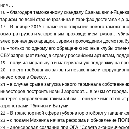
ним…
16 – благодаря таможенному скандалу Саакашвили-Яценю
тарифы по всей стране (разница в тарифах достигала 4,5 
17 – В ноябре 2015 г. намечено открытие нового таможенн
осмотра грузов и ускоренным прохождением грузов… уби
электронная декларация…время прохождения досмотра буд
18 – только по одному его обращению ночные клубы отмен
СБУ запрещает въезд в страну российским артистам, подд
19 – получил моральную и материальную поддержку на п
20 – по его требованию закрыты незаконные и коррупцион
инвесторов в Одессу…
21 – в случае срыва запуска нового терминала собствен
инвесторов построить новый аэропорт… в 50 км от города…
интерес к управлению таким хабом… они уже имеют опыт 
аэропотрами Тбилиси и Батуми
22 – В транспортной сфере губернатор отобрал у гаишников
23 – с подачи Михаила начата реформа и обновление П
24 – анонсировал создание при ОГА “Совета экономическог