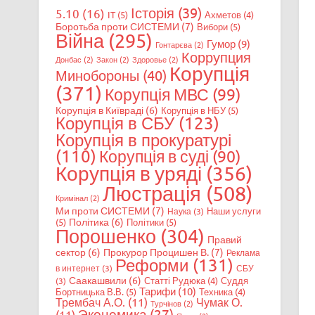
Історія
(39)
5.10
(16)
IT
(5)
Ахметов
(4)
Боротьба проти СИСТЕМИ
(7)
Вибори
(5)
Війна
(295)
Гумор
(9)
Гонтарєва
(2)
Коррупция
Донбас
(2)
Закон
(2)
Здоровье
(2)
Корупція
Минобороны
(40)
(371)
Корупція МВС
(99)
Корупція в Київраді
(6)
Корупція в НБУ
(5)
Корупція в СБУ
(123)
Корупція в прокуратурі
(110)
Корупція в суді
(90)
Корупція в уряді
(356)
Люстрація
(508)
Кримінал
(2)
Ми проти СИСТЕМИ
(7)
Наши услуги
Наука
(3)
Політика
(6)
(5)
Політики
(5)
Порошенко
(304)
Правий
сектор
(6)
Прокурор Процишен В.
(7)
Реклама
Реформи
(131)
в интернет
(3)
СБУ
Саакашвили
(6)
Статті Рудюка
(4)
Суддя
(3)
Тарифи
(10)
Бортницька В.В.
(5)
Техника
(4)
Трембач А.О.
(11)
Чумак О.
Турчінов
(2)
Экономика
(27)
(11)