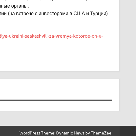
нные органы.
тии (на встрече с инвесторами в США и Турции)
lya-ukraini-saakashvili-za-vremya-kotoroe-on-u-
WordPress Theme: Dynamic News by ThemeZee.