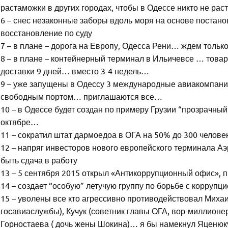
растаможки в других городах, чтобы в Одессе никто не ра
6 – снес незаконные заборы вдоль моря на основе постано
восстановление по суду
7 – в плане – дорога на Европу, Одесса Рени… ждем тольк
8 – в плане – контейнерный терминал в Ильичевсе … товар
доставки 9 дней… вместо 3-4 недель…
9 – уже запущены в Одессу 3 международные авиакомпан
свободным портом… приглашаются все…
10 – в Одессе будет создан по примеру Грузии “прозрачны
октябре…
11 – сократил штат дармоедоа в ОГА на 50% до 300 челове
12 – напряг инвесторов нового европейского терминала Аэ
быть сдача в работу
13 – 5 сентября 2015 открыл «Антикоррупционный офис»,
14 – создает “особую” летучую группу по борьбе с коррупц
15 – уволены все кто агрессивно противодействовал Михаи
госавиаслужбы), Кучук (советник главы ОГА, вор-миллионер
Горностаева ( дочь жены Шокина)… я бы намекнул Яценюку