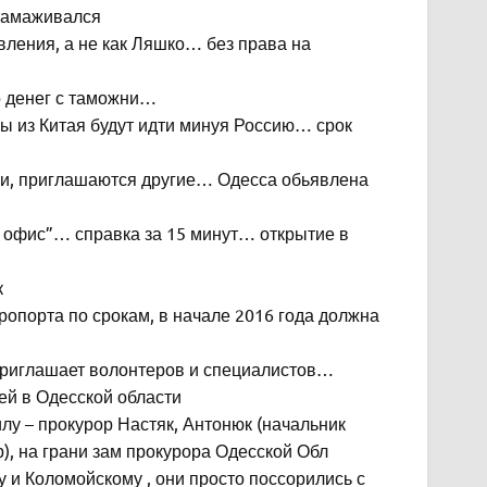
стамаживался
вления, а не как Ляшко… без права на
о денег с таможни…
ы из Китая будут идти минуя Россию… срок
ии, приглашаются другие… Одесса обьявлена
й офис”… справка за 15 минут… открытие в
к
ропорта по срокам, в начале 2016 года должна
 приглашает волонтеров и специалистов…
ией в Одесской области
лу – прокурор Настяк, Антонюк (начальник
), на грани зам прокурора Одесской Обл
 и Коломойскому , они просто поссорились с