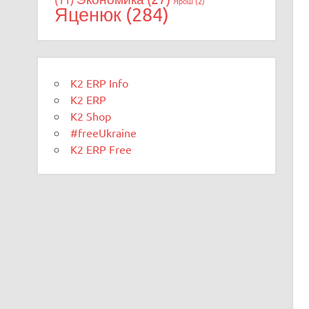
Ярош
(2)
Яценюк
(284)
K2 ERP Info
K2 ERP
K2 Shop
#freeUkraine
K2 ERP Free