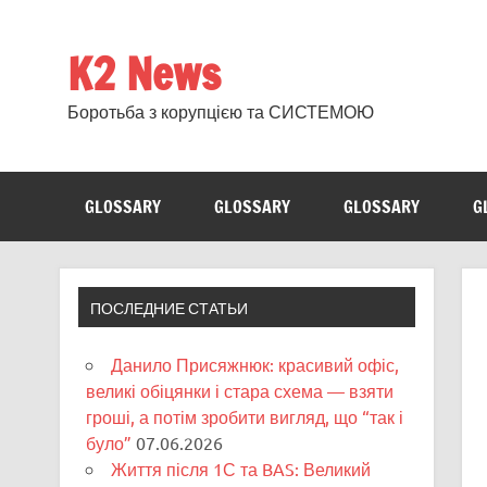
Skip
to
content
K2 News
Боротьба з корупцією та СИСТЕМОЮ
GLOSSARY
GLOSSARY
GLOSSARY
G
ПОСЛЕДНИЕ СТАТЬИ
Данило Присяжнюк: красивий офіс,
великі обіцянки і стара схема — взяти
гроші, а потім зробити вигляд, що “так і
було”
07.06.2026
Життя після 1С та BAS: Великий