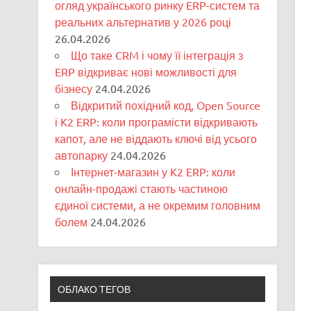
огляд українського ринку ERP-систем та
реальних альтернатив у 2026 році
26.04.2026
Що таке CRM і чому її інтеграція з
ERP відкриває нові можливості для
бізнесу
24.04.2026
Відкритий похідний код, Open Source
і K2 ERP: коли програмісти відкривають
капот, але не віддають ключі від усього
автопарку
24.04.2026
Інтернет-магазин у K2 ERP: коли
онлайн-продажі стають частиною
єдиної системи, а не окремим головним
болем
24.04.2026
ОБЛАКО ТЕГОВ