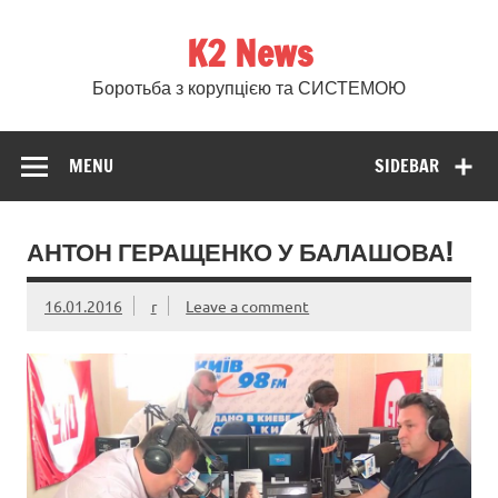
Skip
to
K2 News
content
Боротьба з корупцією та СИСТЕМОЮ
MENU
SIDEBAR
АНТОН ГЕРАЩЕНКО У БАЛАШОВА!
16.01.2016
r
Leave a comment