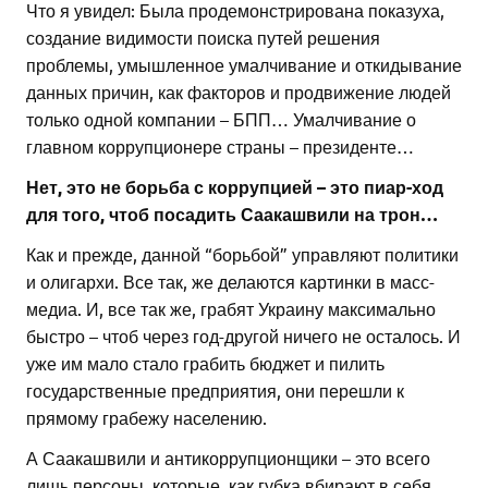
Что я увидел:
Была продемонстрирована показуха,
создание видимости поиска путей решения
проблемы, умышленное умалчивание и откидывание
данных причин, как факторов и продвижение людей
только одной компании – БПП… Умалчивание о
главном коррупционере страны – президенте…
Нет, это не борьба с коррупцией – это пиар-ход
для того, чтоб посадить Саакашвили на трон…
Как и прежде, данной “борьбой” управляют политики
и олигархи. Все так, же делаются картинки в масс-
медиа. И, все так же, грабят Украину максимально
быстро – чтоб через год-другой ничего не осталось. И
уже им мало стало грабить бюджет и пилить
государственные предприятия, они перешли к
прямому грабежу населению.
А Саакашвили и антикоррупционщики – это всего
лишь персоны, которые, как губка вбирают в себя