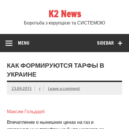
Skip
to
K2 News
content
Боротьба з корупцією та СИСТЕМОЮ
MENU
SIDEBAR
КАК ФОРМИРУЮТСЯ ТАРФЫ В
УКРАИНЕ
23.04.2015
r
Leave a comment
Максим Гольдарб
Впечатление о нынешних ценах на газ и
коммунальных тарифах: не было никакого их