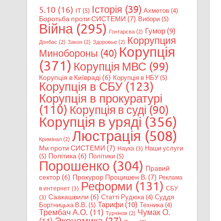
Історія
(39)
5.10
(16)
IT
(5)
Ахметов
(4)
Боротьба проти СИСТЕМИ
(7)
Вибори
(5)
Війна
(295)
Гумор
(9)
Гонтарєва
(2)
Коррупция
Донбас
(2)
Закон
(2)
Здоровье
(2)
Корупція
Минобороны
(40)
(371)
Корупція МВС
(99)
Корупція в Київраді
(6)
Корупція в НБУ
(5)
Корупція в СБУ
(123)
Корупція в прокуратурі
(110)
Корупція в суді
(90)
Корупція в уряді
(356)
Люстрація
(508)
Кримінал
(2)
Ми проти СИСТЕМИ
(7)
Наши услуги
Наука
(3)
Політика
(6)
(5)
Політики
(5)
Порошенко
(304)
Правий
сектор
(6)
Прокурор Процишен В.
(7)
Реклама
Реформи
(131)
в интернет
(3)
СБУ
Саакашвили
(6)
Статті Рудюка
(4)
Суддя
(3)
Тарифи
(10)
Бортницька В.В.
(5)
Техника
(4)
Трембач А.О.
(11)
Чумак О.
Турчінов
(2)
Экономика
(27)
(11)