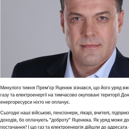
Минулого тижня Прем’єр Яценюк зізнався, що його уряд вж
газу та електроенергії на тимчасово окуповані території До
енергоресурси ніхто не оплачує.
Сьогодні наші військові, пенсіонери, лікарі, вчителі, підпри
доходів, бо оплачують “доброту” Яценюка. Як уряд може дов
постачання? І що газ та електроенергія дійшли до адресата 