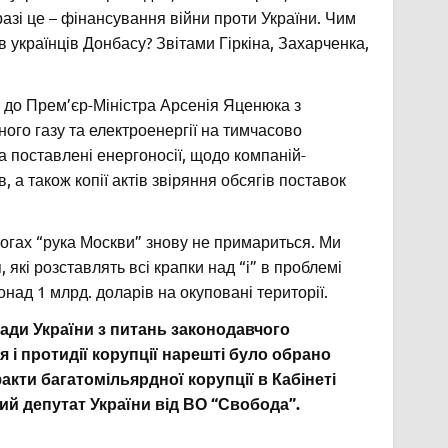
разі це – фінансування війни проти України. Чим
 українців Донбасу? Звітами Гіркіна, Захарченка,
 до Прем’єр-Міністра Арсенія Яценюка з
го газу та електроенергії на тимчасово
а поставлені енергоносії, щодо компаній-
 а також копії актів звіряння обсягів поставок
огах “рука Москви” знову не примариться. Ми
 які розставлять всі крапки над “і” в проблемі
онад 1 млрд. доларів на окуповані території.
 Ради України з питань законодавчого
 і протидії корупції нарешті було обрано
кти багатомільярдної корупції в Кабінеті
ий депутат України від ВО “Свобода”.