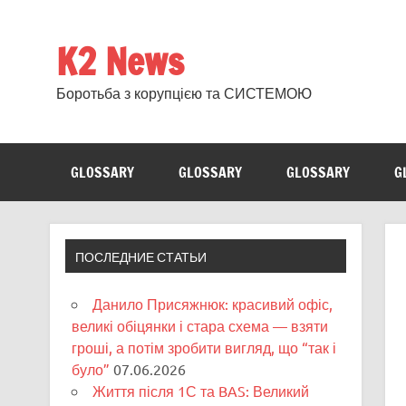
Skip
to
content
K2 News
Боротьба з корупцією та СИСТЕМОЮ
GLOSSARY
GLOSSARY
GLOSSARY
G
ПОСЛЕДНИЕ СТАТЬИ
Данило Присяжнюк: красивий офіс,
великі обіцянки і стара схема — взяти
гроші, а потім зробити вигляд, що “так і
було”
07.06.2026
Життя після 1С та BAS: Великий