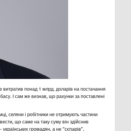
е витратив понад 1 млрд. доларів на постачання
нбасу. І сам же визнав, що рахунки за поставлені
ємці, селяни і робітники не отримують частини
ести, що саме на таку суму він здійснив
– українських громадян, а не “сєпарів”,