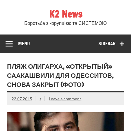
Skip
to
K2 News
content
Боротьба з корупцією та СИСТЕМОЮ
MENU
SIDEBAR
ПЛЯЖ ОЛИГАРХА, «ОТКРЫТЫЙ»
СААКАШВИЛИ ДЛЯ ОДЕССИТОВ,
СНОВА ЗАКРЫТ (ФОТО)
22.07.2015
r
Leave a comment