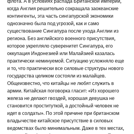
флота. А в условиях распада Британской империи,
когда Англия решительно сокращала заокеанские
контингенты, эта часть сингапурской экономики
однозначно была под угрозой, как и само
существование Сингапура после ухода Англии из
региона. Без английского военного присутствия,
которое укрепляло суверенитет Сингапура, его
оккупация Индонезией или Малайзией казалась
практически неминуемой. Ситуацию усложняло еще
и то, что практически все силовые структуры нового
государства целиком состояли из малайцев.
Общеизвестно, что китайцы не любят служить в
армии. Китайская поговорка гласит: «Из хорошего
железа не делают гвоздей, хорошая девушка не
становится проституткой, а достойный человек не
идет в солдаты». По этой причине при британском
владычестве китайское присутствие в силовых
ведомствах было минимальным. Даже в тех местах,