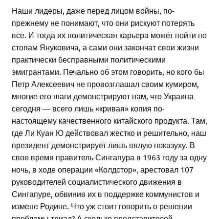
Наши лидеры, даже перед лицом войны, по-
прежнему не понимают, что они рискуют потерять
все. И тогда их политическая карьера может пойти по
стопам Януковича, а сами они закончат свои жизни
практически бесправными политическими
эмигрантами. Печально об этом говорить, но кого бы
Петр Алексеевич не провозглашал своим кумиром,
многие его шаги демонстрируют нам, что Украина
сегодня — всего лишь «кривая» копия по-
настоящему качественного китайского продукта. Там,
где Ли Куан Ю действовал жестко и решительно, наш
президент демонстрирует лишь вялую показуху. В
свое время правитель Сингапура в 1963 году за одну
ночь, в ходе операции «Колдстор», арестовал 107
руководителей социалистического движения в
Сингапуре, обвинив их в поддержке коммунистов и
измене Родине. Что уж стоит говорить о решении
проблемы триад? А сколько представителей