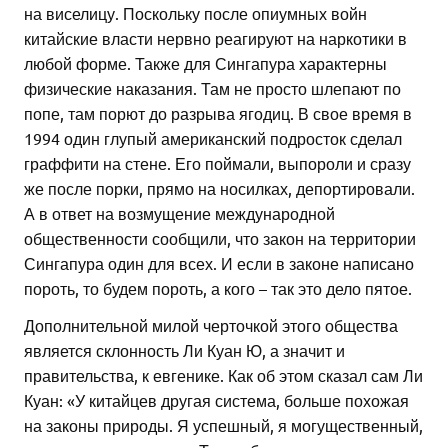
на виселицу. Поскольку после опиумных войн
китайские власти нервно реагируют на наркотики в
любой форме. Также для Сингапура характерны
физические наказания. Там не просто шлепают по
попе, там порют до разрыва ягодиц. В свое время в
1994 один глупый американский подросток сделал
граффити на стене. Его поймали, выпороли и сразу
же после порки, прямо на носилках, депортировали.
А в ответ на возмущение международной
общественности сообщили, что закон на территории
Сингапура один для всех. И если в законе написано
пороть, то будем пороть, а кого – так это дело пятое.
Дополнительной милой черточкой этого общества
является склонность Ли Куан Ю, а значит и
правительства, к евгенике. Как об этом сказал сам Ли
Куан: «У китайцев другая система, больше похожая
на законы природы. Я успешный, я могущественный,