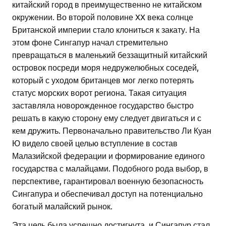
китайский город в преимущественно не китайском
окружении. Во второй половине XX века солнце
Британской империи стало клониться к закату. На
этом фоне Сингапур начал стремительно
превращаться в маленький беззащитный китайский
островок посреди моря недружелюбных соседей,
который с уходом британцев мог легко потерять
статус морских ворот региона. Такая ситуация
заставляла новорожденное государство быстро
решать в какую сторону ему следует двигаться и с
кем дружить. Первоначально правительство Ли Куан
Ю видело своей целью вступление в состав
Малазийской федерации и формирование единого
государства с малайцами. Подобного рода выбор, в
перспективе, гарантировал военную безопасность
Сингапура и обеспечивал доступ на потенциально
богатый малайский рынок.
Эта цель была успешно достигнута, и Сингапур стал