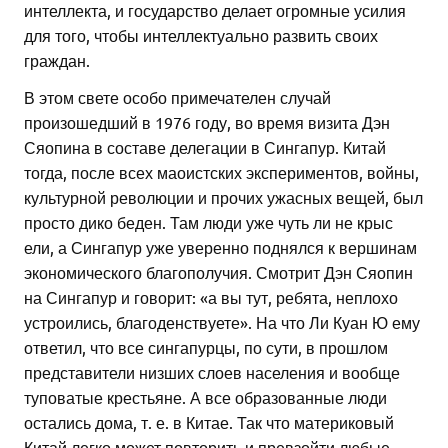
интеллекта, и государство делает огромные усилия
для того, чтобы интеллектуально развить своих
граждан.
В этом свете особо примечателен случай
произошедший в 1976 году, во время визита Дэн
Сяопина в составе делегации в Сингапур. Китай
тогда, после всех маоистских экспериментов, войны,
культурной революции и прочих ужасных вещей, был
просто дико беден. Там люди уже чуть ли не крыс
ели, а Сингапур уже уверенно поднялся к вершинам
экономического благополучия. Смотрит Дэн Сяопин
на Сингапур и говорит: «а вы тут, ребята, неплохо
устроились, благоденствуете». На что Ли Куан Ю ему
ответил, что все сингапурцы, по сути, в прошлом
представители низших слоев населения и вообще
туповатые крестьяне. А все образованные люди
остались дома, т. е. в Китае. Так что материковый
Китай легко может повторить и превзойти любые