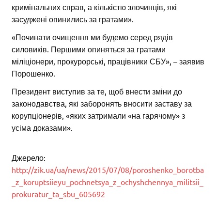
кримінальних справ, а кількістю злочинців, які
засуджені опинились за гратами».
«Починати очищення ми будемо серед рядів
силовиків. Першими опиняться за гратами
міліціонери, прокурорські, працівники СБУ», – заявив
Порошенко.
Президент виступив за те, щоб внести зміни до
законодавства, які заборонять вносити заставу за
корупціонерів, «яких затримали «на гарячому» з
усіма доказами».
Джерело:
http://zik.ua/ua/news/2015/07/08/poroshenko_borotba
_z_koruptsiieyu_pochnetsya_z_ochyshchennya_militsii_
prokuratur_ta_sbu_605692