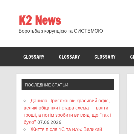
Skip
to
content
K2 News
Боротьба з корупцією та СИСТЕМОЮ
GLOSSARY
GLOSSARY
GLOSSARY
G
ПОСЛЕДНИЕ СТАТЬИ
Данило Присяжнюк: красивий офіс,
великі обіцянки і стара схема — взяти
гроші, а потім зробити вигляд, що “так і
було”
07.06.2026
Життя після 1С та BAS: Великий