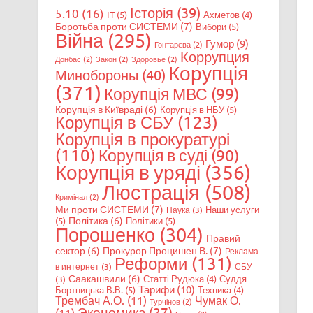
Історія
(39)
5.10
(16)
IT
(5)
Ахметов
(4)
Боротьба проти СИСТЕМИ
(7)
Вибори
(5)
Війна
(295)
Гумор
(9)
Гонтарєва
(2)
Коррупция
Донбас
(2)
Закон
(2)
Здоровье
(2)
Корупція
Минобороны
(40)
(371)
Корупція МВС
(99)
Корупція в Київраді
(6)
Корупція в НБУ
(5)
Корупція в СБУ
(123)
Корупція в прокуратурі
(110)
Корупція в суді
(90)
Корупція в уряді
(356)
Люстрація
(508)
Кримінал
(2)
Ми проти СИСТЕМИ
(7)
Наши услуги
Наука
(3)
Політика
(6)
(5)
Політики
(5)
Порошенко
(304)
Правий
сектор
(6)
Прокурор Процишен В.
(7)
Реклама
Реформи
(131)
в интернет
(3)
СБУ
Саакашвили
(6)
Статті Рудюка
(4)
Суддя
(3)
Тарифи
(10)
Бортницька В.В.
(5)
Техника
(4)
Трембач А.О.
(11)
Чумак О.
Турчінов
(2)
Экономика
(27)
(11)