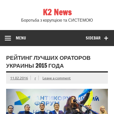
Skip
to
K2 News
content
Боротьба з корупцією та СИСТЕМОЮ
MENU
SIDEBAR
РЕЙТИНГ ЛУЧШИХ ОРАТОРОВ
УКРАИНЫ 2015 ГОДА
11.02.2016
r
Leave a comment