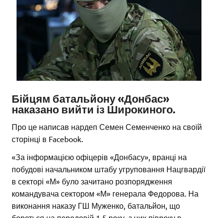
Бійцям батальйону «Донбас»
наказано вийти із Широкиного.
Про це написав нардеп Семен Семенченко на своїй
сторінці в Facebook.
«За інформацією офіцерів «Донбасу», вранці на
побудові начальником штабу угруповання Нацгвардії
в секторі «М» було зачитано розпорядження
командувача сектором «М» генерала Федорова. На
виконання наказу ГШ Муженко, батальйон, що
бореться на передовій 1,5 року, з них півроку в