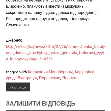
Широкино, планують вивести (з міркувань
секретності напишу – дуже далеко від передової).
Розпорядження на руки не дали», – інформує
Семенченко.
Джерело:
http://zik.ua/ua/news/2015/07/26/semenchenko_bataly
onu_donbas_prochytaly_nakaz_generala_fedorova_vyyt
y_iz_shyrokynogo_610532
tagged with
Коррупция Минобороны
,
Корупція в
уряді
,
Люстрація
,
Порошенко
,
Яценюк
Люстрація
ЗАЛИШИТИ ВІДПОВІДЬ