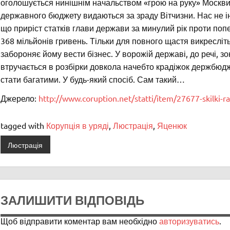
оголошується нинішнім начальством «грою на руку» Москви. 
державного бюджету видаються за зраду Вітчизни. Нас не і
що приріст статків глави держави за минулий рік проти попе
368 мільйонів гривень. Тільки для повного щастя викресліть
забороняє йому вести бізнес. У ворожій державі, до речі, з
втручається в розбірки довкола начебто крадіжок держбюд
стати багатими. У будь-який спосіб. Сам такий…
Джерело:
http://www.coruption.net/statti/item/27677-skilki-ra
tagged with
Корупція в уряді
,
Люстрація
,
Яценюк
Люстрація
ЗАЛИШИТИ ВІДПОВІДЬ
Щоб відправити коментар вам необхідно
авторизуватись
.