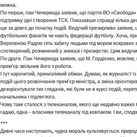
можна.
По-перше, пан Чечеринда заявив, що партія ВО «Свобода»
підтримку ідеї створення ТСК. Показавши справді кілька де
ще за довго до початку подій. Ведучий презирливо заявив, 
футбольних фанатів чи навіть федерації футболу. Хоча, п
Верховною Радою геть забиту людьми під морем яскравих 
спотворений, розчинений у зневазі і презирстві. Цим ведучи
По-друге. Пан Чечеринда заявив, що М. Гордієнко, мовляв, 
прем’єр звільнив його з роботи.
І тут нарочитий, принизливий обман. Думаю, як журналіст і
подій цього розвінчання прем’єр-міністра, а зміна орієнтирі
дезорієнтувати тих глядачів, які були не в курсі подій, пер
начальника і підлеглого.
Чому таке сталося з телеканалом, якого ще недавно важко б
гадаю, одна – власники телеканалу під ковпаком. І ви, спо
***
Дивні часи наступають, чудна мораль культивується: приро