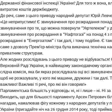
Державної фінансової інспекції України? Для того ж вона, в
витратою коштів держбюджету.
До речі, саме з цього приводу народний депутат Юрій Левч
«Це неприпустимо! Є звинувачення про розкрадання понад 
звинувачення про те, що можна повернути “Укртелеком” у де
звинувачення про розкрадання в “Нафтогазі” на понад 4 з
розкраданні в “Енергоатомі” і так далі, і тому подібне. Є 
саме з дозволу Прем’єр-міністра була викачана технічна на
приватним структурам.
Але жодних розслідувань з цього приводу не відбувається! 
Верховній Раді України, в найвищому законодавчому органі
слідча комісія, яка би якраз розслідувала оці всі звинувач
щоб не розказували, у кого які машини, дружини і так далі.
важливо! Важливі ті речі, про які він говорив!»
Парламентська більшість у відповідь: ні, ні і лише – ні. Ні з
Виходить, що для більшості парламенту Арсен Петрович білий
нагадаю, намалював фігу кожному з народних депутатів у п
України (пригадайте ніч на 26 грудня 2014 року, тоді прийм