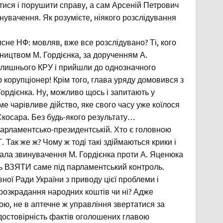
атися і порушити справу, а сам Арсеній Петрович
нувачення. Як розумієте, ніякого розслідування
сне НФ: мовляв, вже все розслідувано? Ті, кого
ництвом М. Гордієнка, за дорученням А.
олишнього КРУ і прийшли до однозначного
р корупціонер! Крім того, глава уряду домовився з
Гордієнка. Ну, можливо щось і запитають у
ме чарівливе дійство, яке свого часу уже коїлося
 Скосара. Без будь-якого результату…
парламентсько-президентській. Хто є головною
Так же ж? Чому ж тоді такі здіймаються крики і
дала звинувачення М. Гордієнка проти А. Яценюка
ень ВЗЯТИ саме під парламентський контроль.
ної Ради України з приводу цієї проблеми і
 розкрадання народних коштів чи ні? Адже
ю, не в аптечне ж управління звертатися за
достовірність фактів оголошених главою