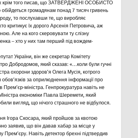
. Я ж крім того писав, що ЗАТВЕРДЖЕНІ ОСОБИСТО
обійдеться громадянам понад 7 тисяч гривень
народу, то послухавши те, що виробляє
то критикує їх дорого Арсенія Петровича, аж
ною. Але на кого скеровувати ту слізну
нка – хто у них там перший під вождем-
путат України, він же секретар Комітету
итро Добродомов, який сказав: «…коли були гучні
стра охорони здоров’я Олега Мусія, котрого
я обов’язків за оприлюднення інформації про
ів Прем’єр-міністра. Генпрокуратура навіть не
 Міністра економіки Павла Шеремети, який
или вигляд, що нічого страшного не відбулося.
ння Ігора Скосара, який пройшов за квотою
но заявив, що він давав хабар за місце у
му Прем’єру. Навіть детектор брехні підтвердив