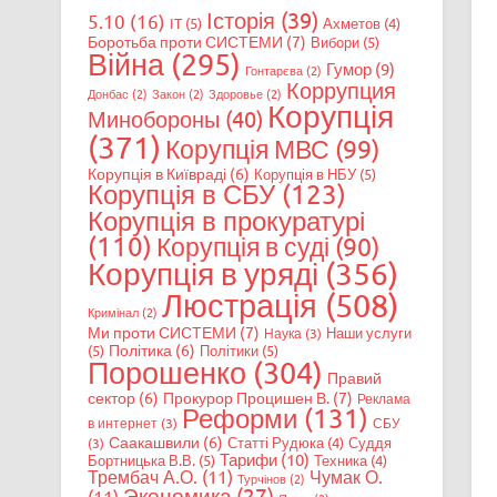
Історія
(39)
5.10
(16)
IT
(5)
Ахметов
(4)
Боротьба проти СИСТЕМИ
(7)
Вибори
(5)
Війна
(295)
Гумор
(9)
Гонтарєва
(2)
Коррупция
Донбас
(2)
Закон
(2)
Здоровье
(2)
Корупція
Минобороны
(40)
(371)
Корупція МВС
(99)
Корупція в Київраді
(6)
Корупція в НБУ
(5)
Корупція в СБУ
(123)
Корупція в прокуратурі
(110)
Корупція в суді
(90)
Корупція в уряді
(356)
Люстрація
(508)
Кримінал
(2)
Ми проти СИСТЕМИ
(7)
Наши услуги
Наука
(3)
Політика
(6)
(5)
Політики
(5)
Порошенко
(304)
Правий
сектор
(6)
Прокурор Процишен В.
(7)
Реклама
Реформи
(131)
в интернет
(3)
СБУ
Саакашвили
(6)
Статті Рудюка
(4)
Суддя
(3)
Тарифи
(10)
Бортницька В.В.
(5)
Техника
(4)
Трембач А.О.
(11)
Чумак О.
Турчінов
(2)
Экономика
(27)
(11)