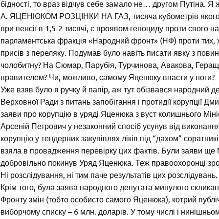
бідності, то враз відчув себе замало не… другом Путіна
А. ЯЦЕНЮКОМ РОЗЦІНКИ НА ГАЗ, тисяча кубометрів якого 
при пенсії в 1,5-2 тисячі, є проявом геноциду проти свого 
парламентська фракція «Народний фронт» (НФ) проти тих, х
присів з переляку. Подумав було навіть писати явку з повин
чолобитну? На Сюмар, Парубія, Турчинова, Авакова, Гераще
правителем? Чи, можливо, самому Яценюку впасти у ноги?
Уже взяв було я ручку й папір, аж тут обізвався народний де
Верховної Ради з питань запобігання і протидії корупції Дм
заяви про корупцію в уряді Яценюка з вуст колишнього Міні
Арсеній Петрович у незаконний спосіб усунув від виконанн
корупцію у тендерних закупівлях ліків під “дахом” соратник
взяла в провадження перевірку цих фактів. Були заяви ще
добровільно покинув Уряд Яценюка. Теж правоохоронці зроб
Ні розслідування, ні тим паче результатів цих розслідувань.
Крім того, була заява народного депутата минулого склика
Фронту змін (тобто особисто самого Яценюка), котрий публіч
виборчому списку – 6 млн. доларів. У тому числі і нинішньо