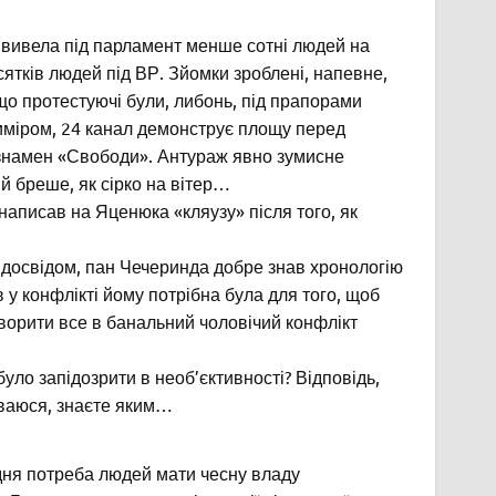
 вивела під парламент менше сотні людей на
сятків людей під ВР. Зйомки зроблені, напевне,
що протестуючі були, либонь, під прапорами
риміром, 24 канал демонструє площу перед
знамен «Свободи». Антураж явно зумисне
й бреше, як сірко на вітер…
написав на Яценюка «кляузу» після того, як
з досвідом, пан Чечеринда добре знав хронологію
в у конфлікті йому потрібна була для того, щоб
етворити все в банальний чоловічий конфлікт
уло запідозрити в необ’єктивності? Відповідь,
діваюся, знаєте яким…
дня потреба людей мати чесну владу