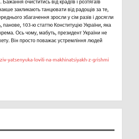
Бажання очиститись від крадіїв і розтягаїв
накше закликають танцювати від радощів за те,
реднього збагачення зросли у сім разів і досягли
, панове, 103-ю статтю Конституцію України, яка
окрема. Ось чому, мабуть, президент України не
жету. Він просто поважає устремління людей
ziv-yatsenyuka-lovili-na-makhinatsiyakh-z-grishmi