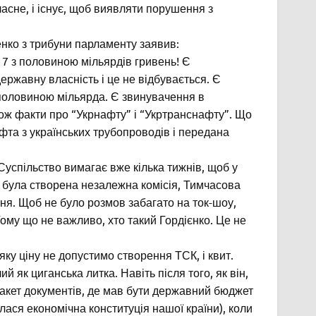
ласне, і існує, щоб виявляти порушення з
енко з трибуни парламенту заявив:
7 з половиною мільярдів гривень! Є
ржавну власність і це не відбувається. Є
 половиною мільярда. Є звинувачення в
також факти про “Укрнафту” і “Укртранснафту”. Що
фта з українських трубопроводів і передана
Суспільство вимагає вже кілька тижнів, щоб у
 була створена незалежна комісія, Тимчасова
ення. Щоб не було розмов забагато на ток-шоу,
 Тому що не важливо, хто такий Гордієнко. Це не
а яку ціну не допустимо створення ТСК, і квит.
 як циганська литка. Навіть після того, як він,
акет документів, де мав бути державний бюджет
алася економічна конституція нашої країни), коли