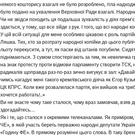
ніякого кошторису взагалі не було розроблено, тіла надходж
було подано на ухвалення Верховної Ради взагалі. Народних
Чи не звідси походить ця подальша зухвалість у діях прем’
здається, у тому, що все зійде з рук. І того, що всі народні
У цій всій ситуації для мене особливо цікавою є роль парті
Ляшка. Тих, хто за розтрату народної копійки до цього публ
льоту перекусити, а тут, як паски від штанів погубили. Сидят
піднімаються. З сумом спостерігають за тим, як невеличка г
на знак протесту проти відмови парламенту створити ТСК, н
радикалів щоправда раз-по-раз зично вигукує в зал: «Дава
чимсь нагадує мені такого кремлівського діяча як Єгор Кузь
ЦК КПРС. Коли вже розвалилася партія, він вийшов на трибу
хочется работать!..»
Ви не знаєте чому таке сталося, чому враз замовчав, взяв
здогадайтесь…
Як і те, що сталося з окремими телеканалами. Як приміром, з
ЧЕ», в якій участь береть перважно народні депутати Украї
«Годину ФЕ». В прямому розумінні цього слова. В таку брех