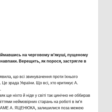
 впіймавшись на черговому м’якуші, пущеному
і навпаки. Верещить, як порося, застрягле в
аявила, що всі звинувачення проти їхнього
 Це зрада України. Що всі, хто критикує А.
…
к ще ніхто й ніде у світі так цинічно не оббирав
літтями неймовірних старань на роботі в ім’я
 САМЕ А. ЯЦЕНЮКА, залишилися поза межею