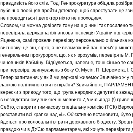
правдивість його слів. Тоді Генпрокуратура обіцяла розібр
публічно пообіцяв пройти детектор, щоб спростувати це зви
не проводиться і детектор ніхто не проходив».
Словом, чи можна довіряти тому на що нині так посилено ти
перевіряла державна фінансова інспекція України під керів
Яценюка, самі провели перевірку персонально очільника к
висновку: це він, сірко, а не вельможний пан прем’єр-мініст
генеральним прокурором, що, як я зрозумів, перевірять М. 
чиновників Кабміну. Відбудеться, напевне, точнісінько те са
при перевірці звинувачень з боку О. Мусія, П. Шеремета, І.
Тепер запитання: у якій ми державі живемо? Звичайно ж у 
ланкою політичного життя країни? Звичайно ж, ПАРЛАМЕНТ. 
верески з приводу того, що група народних депутатів зажа
в безпідставному зникненні мовбито 7,6 мільярда (!) грив
Себто, створити тимчасову спеціальну комісію (ТСК) Верхов
розставити всі крапки над «і». Об’єктивно встановити, було
йдеться про колосальні втрати державного бюджету. Зрешто
правдою чи в ДУСю парламентарям, які хочуть перевірити 