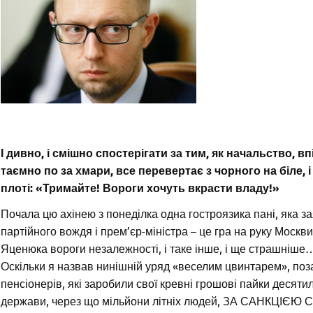
І дивно, і смішно спостерігати за тим, як начальство,
таємно по за хмари, все перевертає з чорного на біле, 
плоті: «Тримайте! Вороги хочуть вкрасти владу!»
Почала цю ахінею з понеділка одна гостроязика пані, яка з
партійного вождя і прем’єр-міністра – це гра на руку Москви.
Яценюка вороги незалежності, і таке інше, і ще страшніше
Оскільки я назвав нинішній уряд «веселим цвинтарем», позая
пенсіонерів, які заробили свої кревні грошові пайки десяти
держави, через що мільйони літніх людей, ЗА САНКЦІЄЮ