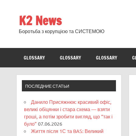
Skip
to
content
K2 News
Боротьба з корупцією та СИСТЕМОЮ
GLOSSARY
GLOSSARY
GLOSSARY
G
ПОСЛЕДНИЕ СТАТЬИ
Данило Присяжнюк: красивий офіс,
великі обіцянки і стара схема — взяти
гроші, а потім зробити вигляд, що “так і
було”
07.06.2026
Життя після 1С та BAS: Великий