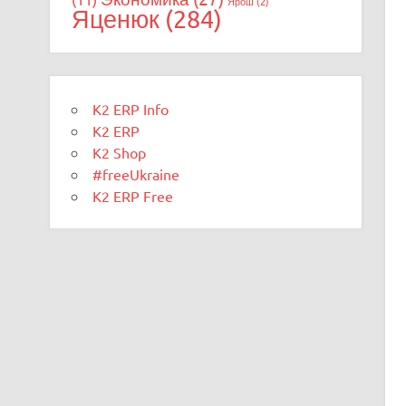
Ярош
(2)
Яценюк
(284)
K2 ERP Info
K2 ERP
K2 Shop
#freeUkraine
K2 ERP Free