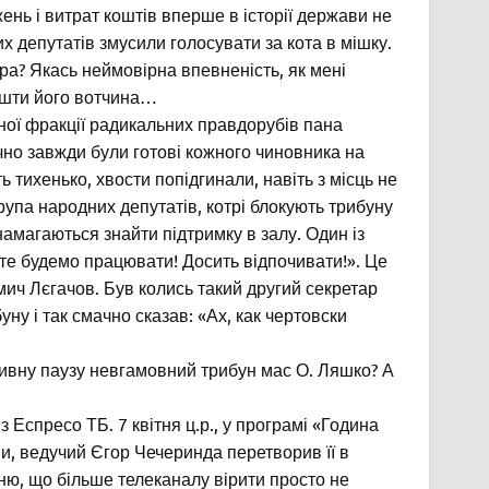
ень і витрат коштів вперше в історії держави не
 депутатів змусили голосувати за кота в мішку.
єра? Якась неймовірна впевненість, як мені
 кошти його вотчина…
йної фракції радикальних правдорубів пана
ічно завжди були готові кожного чиновника на
ь тихенько, хвости попідгинали, навіть з місць не
рупа народних депутатів, котрі блокують трибуну
амагаються знайти підтримку в залу. Один із
йте будемо працювати! Досить відпочивати!». Це
мич Лєгачов. Був колись такий другий секретар
ну і так смачно сказав: «Ах, как чертовски
 дивну паузу невгамовний трибун мас О. Ляшко? А
 Еспресо ТБ. 7 квітня ц.р., у програмі «Година
ни, ведучий Єгор Чечеринда перетворив її в
ню, що більше телеканалу вірити просто не