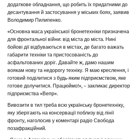
додаткове обладнання, що робить їх придатними до
десантування й застосування у міських боях, заявив
Володимир Пилипенко.
«Основна маса української бронетехніки призначена
для фронтальної війни: від міста до міста. Нині
бойові дії відбуваються в містах, де багато важать
габарити техніки та пристосованість до
асфальтованих доріг. Давайте ж, дамо нашим
воякам нову та недорогу техніку. Я маю креслення, і
готовий поділитися з будь-яким підприємством, яке
готове долучитися. Працюймо!», – закликає директор
підприємства «Вепр».
Вивозити в тил треба всю українську бронетехніку,
яку зберігають на консервації поблизу від лінії
фронту, наголосив у коментарі радіо Свобода
позафракційний.