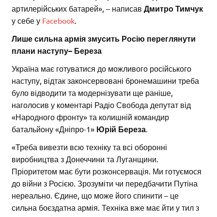
артилерійських батарей», – написав
Дмитро Тимчук
у себе у
Facebook
.
Лише сильна армія змусить Росію переглянути
плани наступу– Береза
Україна має готуватися до можливого російського
наступу, відтак законсервовані бронемашини треба
було відводити та модернізувати ще раніше,
наголосив у коментарі Радіо Свобода депутат від
«Народного фронту» та колишній командир
батальйону «Дніпро-1»
Юрій Береза
.
«Треба вивезти всю техніку та всі оборонні
виробництва з Донеччини та Луганщини.
Пріоритетом має бути розконсервація. Ми готуємося
до війни з Росією. Зрозуміти чи передбачити Путіна
нереально. Єдине, що може його спинити – це
сильна боєздатна армія. Техніка вже має йти у тил з