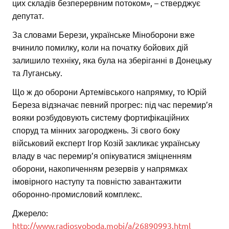
цих складів безперервним потоком», – стверджує
депутат.
За словами Берези, українське Міноборони вже
вчинило помилку, коли на початку бойових дій
залишило техніку, яка була на зберіганні в Донецьку
та Луганську.
Що ж до оборони Артемівського напрямку, то Юрій
Береза відзначає певний прогрес: під час перемир’я
вояки розбудовують систему фортифікаційних
споруд та мінних загороджень. Зі свого боку
військовий експерт Ігор Козій закликає українську
владу в час перемир’я опікуватися зміцненням
оборони, накопиченням резервів у напрямках
імовірного наступу та повністю завантажити
оборонно-промисловий комплекс.
Джерело:
http://www.radiosvoboda.mobi/a/26890993.html