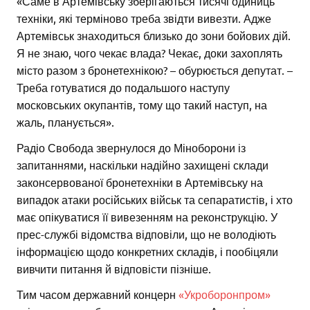
«Саме в Артемівську зберігаються тисячі одиниць
техніки, які терміново треба звідти вивезти. Адже
Артемівськ знаходиться близько до зони бойових дій.
Я не знаю, чого чекає влада? Чекає, доки захоплять
місто разом з бронетехнікою? – обурюється депутат. –
Треба готуватися до подальшого наступу
московських окупантів, тому що такий наступ, на
жаль, планується».
Радіо Свобода звернулося до Міноборони із
запитаннями, наскільки надійно захищені склади
законсервованої бронетехніки в Артемівську на
випадок атаки російських військ та сепаратистів, і хто
має опікуватися її вивезенням на реконструкцію. У
прес-службі відомства відповіли, що не володіють
інформацією щодо конкретних складів, і пообіцяли
вивчити питання й відповісти пізніше.
Тим часом державний концерн
«Укроборонпром»