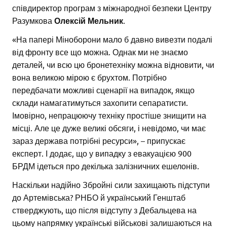
співдиректор програм з міжнародної безпеки Центру
Разумкова
Олексій Мельник
.
«На папері Міноборони мало б давно вивезти подалі
від фронту все що можна. Однак ми не знаємо
деталей, чи всю цю бронетехніку можна відновити, чи
вона великою мірою є брухтом. Потрібно
передбачати можливі сценарії на випадок, якщо
склади намагатимуться захопити сепаратисти.
Імовірно, непрацюючу техніку простіше знищити на
місці. Але це дуже великі обсяги, і невідомо, чи має
зараз держава потрібні ресурси», – припускає
експерт. І додає, що у випадку з евакуацією 900
БРДМ ідеться про декілька залізничних ешелонів.
Наскільки надійно Збройні сили захищають підступи
до Артемівська? РНБО й український Генштаб
стверджують, що після відступу з Дебальцева на
цьому напрямку українські військові залишаються на