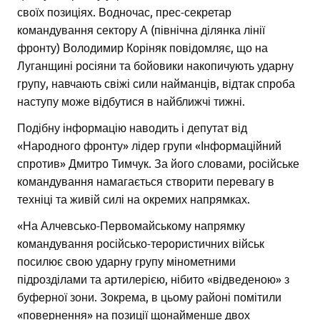
своїх позиціях. Водночас, прес-секретар
командування сектору А (північна ділянка лінії
фронту) Володимир Коріняк повідомляє, що на
Луганщині росіяни та бойовики накопичують ударну
групу, навчають свіжі сили найманців, відтак спроба
наступу може відбутися в найближчі тижні.
Подібну інформацію наводить і депутат від
«Народного фронту» лідер групи «Інформаційний
спротив» Дмитро Тимчук. За його словами, російське
командування намагається створити перевагу в
техніці та живій силі на окремих напрямках.
«На Алчевсько-Первомайському напрямку
командування російсько-терористичних військ
посилює свою ударну групу мінометними
підрозділами та артилерією, нібито «відведеною» з
буферної зони. Зокрема, в цьому районі помітили
«повернення» на позиції щонайменше двох