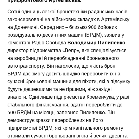
Сотні одиниць легкої бронетехніки радянських часів
законсервовані на військових складах в Артемівську
на Донеччині. Серед них – близько 900 бойових
розвідувально-десантних машин (БРДМ), заявив у
коментарі Радіо Свобода
Володимир Пилипенко
,
директор підприємства «Вепр», яке спеціалізується
на виробництві й переобладнанні броньованого
автотранспорту. Він наголосив, що якість броні
БРДМ дає змогу досить швидко переробити їх на
сучасні броньовані машини для піхоти, які в підсумку
будуть дешевшими та не гіршими, ніж західні
аналоги. Одні лише підприємства Кременчука, у разі
стабільного фінансування, здатні переробляти до
500 БРДМ на місяць, запевняє Пилипенко. Він
демонструє зразки перероблених на його
підприємстві БРДМ, які крім капітального ремонту
отримали сучасні броньовані вікна й великі двері та