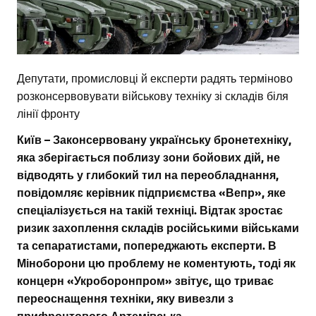
Депутати, промисловці й експерти радять терміново
розконсервовувати військову техніку зі складів біля
лінії фронту
Київ – Законсервовану українську бронетехніку,
яка зберігається поблизу зони бойових дій, не
відводять у глибокий тил на переобладнання,
повідомляє керівник підприємства «Вепр», яке
спеціалізується на такій техніці. Відтак зростає
ризик захоплення складів російськими військами
та сепаратистами, попереджають експерти. В
Міноборони цю проблему не коментують, тоді як
концерн «Укроборонпром» звітує, що триває
переоснащення техніки, яку вивезли з
прифронтового Артемівська.