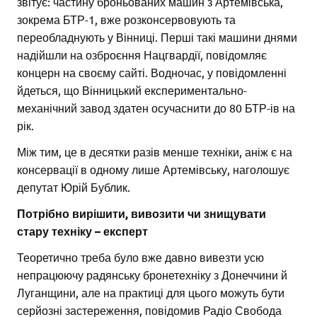
звітує: частину броньованих машин з Артемівська,
зокрема БТР-1, вже розконсервовують та
переобладнують у Вінниці. Перші такі машини днями
надійшли на озброєння Нацгвардії, повідомляє
концерн на своєму сайті. Водночас, у повідомленні
йдеться, що Вінницький експериментально-
механічний завод здатен осучаснити до 80 БТР-ів на
рік.
Між тим, це в десятки разів менше техніки, аніж є на
консервації в одному лише Артемівську, наголошує
депутат Юрій Бублик.
Потрібно вирішити, вивозити чи знищувати
стару техніку – експерт
Теоретично треба було вже давно вивезти усю
непрацюючу радянську бронетехніку з Донеччини й
Луганщини, але на практиці для цього можуть бути
серйозні застереження, повідомив Радіо Свобода