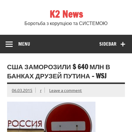
Skip
to
K2 News
content
Боротьба з корупцією та СИСТЕМОЮ
MENU
SIDEBAR
США ЗАМОРОЗИЛИ $ 640 МЛН В
БАНКАХ ДРУЗЕЙ ПУТИНА – WSJ
06.03.2015
r
Leave a comment