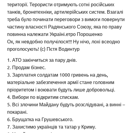
території. Терористи отримують сотні російських
танків, бронетехніки, артилерійських систем. Взагалі
треба було починати переговори з вимоги повернути
частину власності Радянського Союзу, яка по праву
повинна належати Україні.етро Порошенко
Ох, як невдобно получілося!!! Ну нічо, лохі всеодно
проголосують! (с) Пєтя Водинтур
1. АТО закінчиться за пару днів.
2. Продам бізнес.
3. Зарплатня солдатам 1000 гривень на день,
матеріальне забезпечення армії стане головним
пріоритетом і воювати будуть лише добровольці.
4. Вибори по відкритим спискам.
5. Всі злочини Майдану будуть розслідувані, а винні –
покарані.
6. Брущатка на Грушевського.
7. Захистимо українців та татар у Криму.