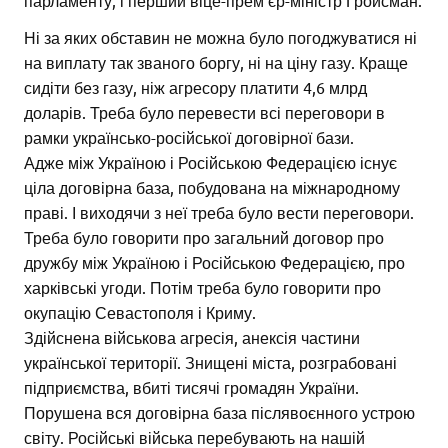
парламенту, і перший віце-прем’єр-міністр Гройсман.
Ні за яких обставин не можна було погоджуватися ні
на виплату так званого боргу, ні на ціну газу. Краще
сидіти без газу, ніж агресору платити 4,6 млрд
доларів. Треба було перевести всі переговори в
рамки українсько-російської договірної бази.
Адже між Україною і Російською Федерацією існує
ціла договірна база, побудована на міжнародному
праві. І виходячи з неї треба було вести переговори.
Треба було говорити про загальний договор про
дружбу між Україною і Російською Федерацією, про
харківські угоди. Потім треба було говорити про
окупацію Севастополя і Криму.
Здійснена військова агресія, анексія частини
української території. Знищені міста, розграбовані
підприємства, вбиті тисячі громадян України.
Порушена вся договірна база післявоєнного устрою
світу. Російські війська перебувають на нашій