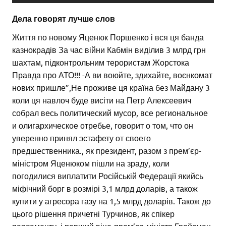
Дела говорят лучше слов
Життя по новому Яценюк Поршенко і вся ця банда
казнокрадів За час війни Кабмін виділив 3 млрд грн
шахтам, підконтрольним терористам Жорстока
Правда про АТО!!! -А ви воюйте, здихайте, воєнкомат
нових пришле”,Не проживе ця країна без Майдану 3
коли ця навлоч буде висіти на Петр Алексеевич
собрал весь политический мусор, все региональное
и олигархическое отребье, говорит о том, что он
уверенно принял эстафету от своего
предшественника., як президент, разом з прем’єр-
міністром Яценюком пішли на зраду, коли
погодилися виплатити Російській Федерації якийсь
міфічний борг в розмірі 3,1 млрд доларів, а також
купити у агресора газу на 1,5 млрд доларів. Також до
цього рішення причетні Турчинов, як спікер