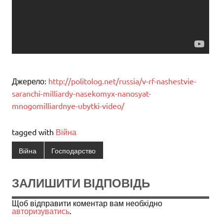
Джерело:
http://politolog.net/russia/v-rf-nashestvie-
saranchi-milliardy-nasekomyx-nanosyat-
mnogomilliardnye-ubytki-video/
tagged with
Війна
Війна
Господарство
ЗАЛИШИТИ ВІДПОВІДЬ
Щоб відправити коментар вам необхідно
авторизуватись
.