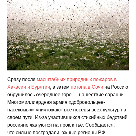
Сразу после
масштабных природных пожаров в
Хакасии и Бурятии
, а затем
потопа в Сочи
на Россию
обрушилось очередное горе — нашествие саранчи.
Многомиллиардная армия «добровольцев-
насекомых» уничтожают все посевы всех культур на
своем пути. Из-за участившихся стихийных бедствий
россияне жалуются на проклятье. Сообщается,
что сильно пострадали южные регионы РФ —