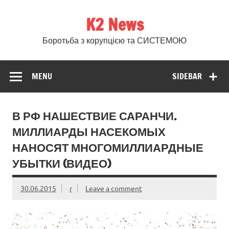
Skip
to
K2 News
content
Боротьба з корупцією та СИСТЕМОЮ
MENU
SIDEBAR
В РФ НАШЕСТВИЕ САРАНЧИ.
МИЛЛИАРДЫ НАСЕКОМЫХ
НАНОСЯТ МНОГОМИЛЛИАРДНЫЕ
УБЫТКИ (ВИДЕО)
30.06.2015
r
Leave a comment