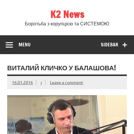
Skip
to
K2 News
content
Боротьба з корупцією та СИСТЕМОЮ
MENU
SIDEBAR
ВИТАЛИЙ КЛИЧКО У БАЛАШОВА!
16.01.2016
r
Leave a comment