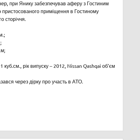
іонер, при Янику забезпечував аферу з Гостиним
но пристосованого приміщення в Гостиному
го сторіччя.
м.;
;
.м;
куб.см., рік випуску – 2012, Nissan Qashqai об’єм
зався через дірку про участь в АТО.