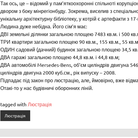
Так ось, це – відомий у пам’яткоохоронні спільноті корупц
двором з боку мінрегіонбуду. Зокрема, виселив з спеціаль
унікальну архітектурну бібліотеку, у котрій є артефакти з 17-
Людина дуже небідна. Його сім’я має:
ДВІ земельні ділянки загальною площею 7483 кв.м. і 500 кв.
ТРИ квартири загальною площею 90 кв.м., 155 кв.м., 55 кв.м
ОДИН садовий (дачний) будинок загальною площею 34,5 кв
ДВА гаражі загальною площею 44,8 кв.м. і 44,8 кв.м;
ДВА автомобілі Mersedes-Bens, об’єм циліндрів двигуна 5461 
циліндрів двигуна 2000 куб.см., рік випуску – 2008.
Підпадає під закон про люстрацію, але, ймовірно, вже відма
Отакі-то у нас будівничі оборонних ліній.
tagged with
Люстрація
Люстрація