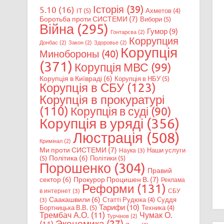
Історія
(39)
5.10
(16)
IT
(5)
Ахметов
(4)
Боротьба проти СИСТЕМИ
(7)
Вибори
(5)
Війна
(295)
Гумор
(9)
Гонтарєва
(2)
Коррупция
Донбас
(2)
Закон
(2)
Здоровье
(2)
Корупція
Минобороны
(40)
(371)
Корупція МВС
(99)
Корупція в Київраді
(6)
Корупція в НБУ
(5)
Корупція в СБУ
(123)
Корупція в прокуратурі
(110)
Корупція в суді
(90)
Корупція в уряді
(356)
Люстрація
(508)
Кримінал
(2)
Ми проти СИСТЕМИ
(7)
Наши услуги
Наука
(3)
Політика
(6)
(5)
Політики
(5)
Порошенко
(304)
Правий
сектор
(6)
Прокурор Процишен В.
(7)
Реклама
Реформи
(131)
в интернет
(3)
СБУ
Саакашвили
(6)
Статті Рудюка
(4)
Суддя
(3)
Тарифи
(10)
Бортницька В.В.
(5)
Техника
(4)
Трембач А.О.
(11)
Чумак О.
Турчінов
(2)
Экономика
(27)
(11)