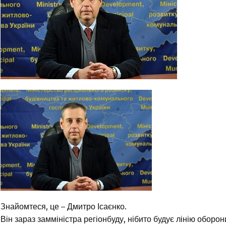
Знайомтеся, це – Дмитро Ісаєнко.
Він зараз замміністра регіонбуду, нібито будує лінію оборони