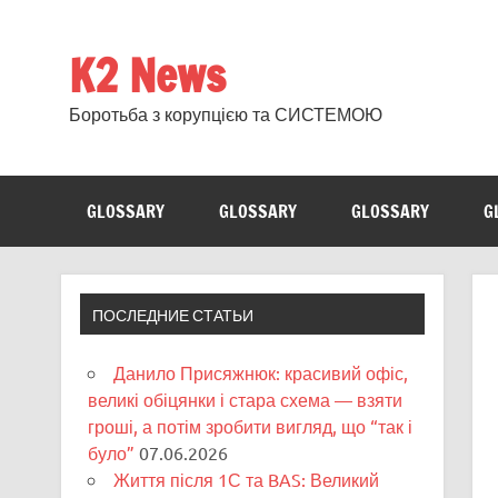
Skip
to
content
K2 News
Боротьба з корупцією та СИСТЕМОЮ
GLOSSARY
GLOSSARY
GLOSSARY
G
ПОСЛЕДНИЕ СТАТЬИ
Данило Присяжнюк: красивий офіс,
великі обіцянки і стара схема — взяти
гроші, а потім зробити вигляд, що “так і
було”
07.06.2026
Життя після 1С та BAS: Великий