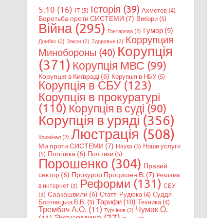
Історія
(39)
5.10
(16)
IT
(5)
Ахметов
(4)
Боротьба проти СИСТЕМИ
(7)
Вибори
(5)
Війна
(295)
Гумор
(9)
Гонтарєва
(2)
Коррупция
Донбас
(2)
Закон
(2)
Здоровье
(2)
Корупція
Минобороны
(40)
(371)
Корупція МВС
(99)
Корупція в Київраді
(6)
Корупція в НБУ
(5)
Корупція в СБУ
(123)
Корупція в прокуратурі
(110)
Корупція в суді
(90)
Корупція в уряді
(356)
Люстрація
(508)
Кримінал
(2)
Ми проти СИСТЕМИ
(7)
Наши услуги
Наука
(3)
Політика
(6)
(5)
Політики
(5)
Порошенко
(304)
Правий
сектор
(6)
Прокурор Процишен В.
(7)
Реклама
Реформи
(131)
в интернет
(3)
СБУ
Саакашвили
(6)
Статті Рудюка
(4)
Суддя
(3)
Тарифи
(10)
Бортницька В.В.
(5)
Техника
(4)
Трембач А.О.
(11)
Чумак О.
Турчінов
(2)
Экономика
(27)
(11)