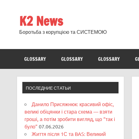
Skip
to
content
K2 News
Боротьба з корупцією та СИСТЕМОЮ
GLOSSARY
GLOSSARY
GLOSSARY
G
ПОСЛЕДНИЕ СТАТЬИ
Данило Присяжнюк: красивий офіс,
великі обіцянки і стара схема — взяти
гроші, а потім зробити вигляд, що “так і
було”
07.06.2026
Життя після 1С та BAS: Великий