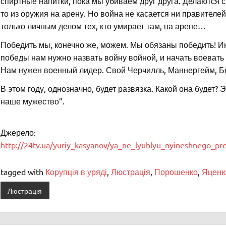
спиртные напитки, пока мы убиваем друг друга. Делаются 
то из оружия на арену. Но война не касается ни правителей
только личным делом тех, кто умирает там, на арене…
Победить мы, конечно же, можем. Мы обязаны победить! Ин
победы нам нужно назвать войну войной, и начать воевать 
Нам нужен военный лидер. Свой Черчилль, Маннергейм, Б
В этом году, однозначно, будет развязка. Какой она будет? 
наше мужество”.
Джерело:
http://24tv.ua/yuriy_kasyanov/ya_ne_lyublyu_nyineshnego_
tagged with
Корупція в уряді
,
Люстрація
,
Порошенко
,
Яцен
Люстрація