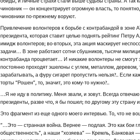
обиды, и личные страхи стали выше судьбы страны. А так к
чиновник — он концентрирует огромную власть, то понятн
чиновники по-прежнему воруют.
Привлечение волонтеров к борьбе с контрабандой в зоне А
президента, которая ставит целью поднять рейтинг Петру 
имидж волонтеров; во-вторых, эта акция маскирует неспо
задачи… В зоне работают сотни сбушников, тысячи милици
контрабанда процветает… И никакие волонтеры не смогут 
постоянно проходят эшелоны с углем, металлом, деревом,
зарабатывать, а фуру сигарет пропустить нельзя?.. Если к
торты “Рошен”, то, значит, это кому-то нужно?..
…Я не иду в политику. Меня звали, и зовут. Всегда отвеча
президенты, разве что, я бы пошел; по другому эту стран
Это фрагмент из еще одного моего интервью. То, что не вош
“…Это — странная война. Вернее — подлая. Это как бои гл
общественность”, а наши “хозяева” — Кремль, Банковая —