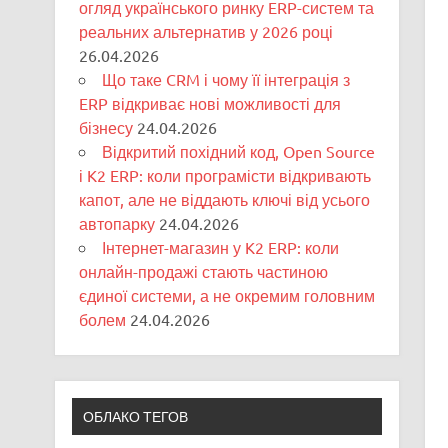
огляд українського ринку ERP-систем та
реальних альтернатив у 2026 році
26.04.2026
Що таке CRM і чому її інтеграція з
ERP відкриває нові можливості для
бізнесу
24.04.2026
Відкритий похідний код, Open Source
і K2 ERP: коли програмісти відкривають
капот, але не віддають ключі від усього
автопарку
24.04.2026
Інтернет-магазин у K2 ERP: коли
онлайн-продажі стають частиною
єдиної системи, а не окремим головним
болем
24.04.2026
ОБЛАКО ТЕГОВ