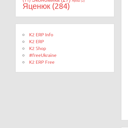
Ярош
(2)
Яценюк
(284)
K2 ERP Info
K2 ERP
K2 Shop
#freeUkraine
K2 ERP Free