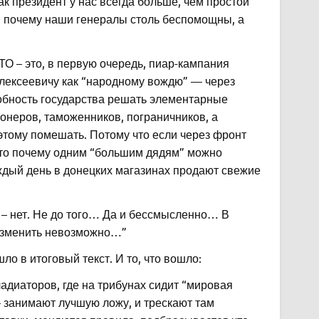
ак президент у нас всегда больше, чем простой
о, почему наши генералы столь беспомощны, а
ТО – это, в первую очередь, пиар-кампания
Алексеевичу как “народному вождю” — через
собность государства решать элементарные
онеров, таможенников, пограничников, а
этому помешать. Потому что если через фронт
 то почему одним “большим дядям” можно
аждый день в донецких магазинах продают свежие
ю – нет. Не до того… Да и бессмысленно… В
у изменить невозможно…”
ло в итоговый текст. И то, что вошло:
адиаторов, где на трибунах сидит “мировая
 занимают лучшую ложу, и трескают там