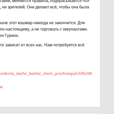
ставки, меняются правила, подбрасывается что-
, ни зрителей. Они делают всё, чтобы она была
аче этот кошмар никогда не закончится. Для
по-настоящему, а не торговать с оккупантами.
ен Гурион.
Это зависит от всех нас. Нам потребуется всё
prezidenta_dazhe_bolshe_chem_prezhnego/n596200
юк