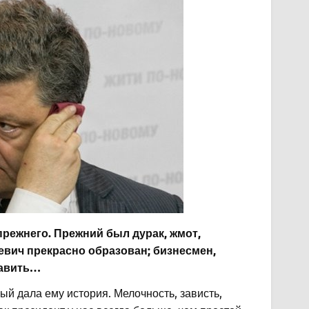
режнего. Прежний был дурак, жмот,
евич прекрасно образован; бизнесмен,
равить…
й дала ему история. Мелочность, зависть,