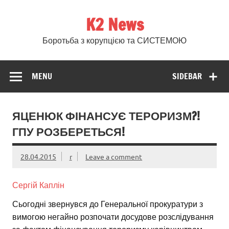
Skip
to
K2 News
content
Боротьба з корупцією та СИСТЕМОЮ
MENU
SIDEBAR
ЯЦЕНЮК ФІНАНСУЄ ТЕРОРИЗМ?!
ГПУ РОЗБЕРЕТЬСЯ!
28.04.2015
r
Leave a comment
Сергій Каплін
Сьогодні звернувся до Генеральної прокуратури з
вимогою негайно розпочати досудове розслідування
за фактом фінансування тероризму керівництвом