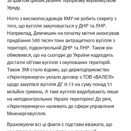
Уряду.
Ніхто з високопосадовців КМУ не робить секрету з
того, що вугілля закуповується у ДНР та ЛНР.
Наприклад, Демчишин на початку квітня анонсував
придбання 500 тисяч тонн антрацитного вугілля з
території, підконтрольній ДНР та ЛНР. Також він
обмовився, що на сьогодні до України надходять
достатні об’єми вугілля з окупованих територій.
Також ЗМІ стало відомо, що держпідприємство
«Укрінтеренерго» уклало договір з ТОВ «ВАЛЕЯ»
щодо закупівлі вугілля ДГ 0-13 на суму понад 51
мільйон гривень. А таке вугілля видобувають лише
на непідконтрольних Україні територіях! До речі,
«Укрінтеренерго» належить до сфери управління
Міненерговугілля.
Враховуючи всі ці факти є підстави вважати, що