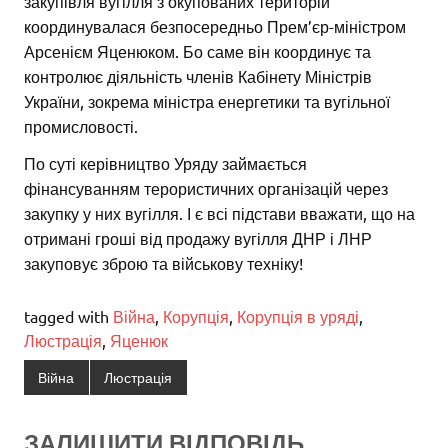
закупівля вугілля з окупованих територій
координувалася безпосередньо Прем’єр-міністром
Арсенієм Яценюком. Бо саме він координує та
контролює діяльність членів Кабінету Міністрів
України, зокрема міністра енергетики та вугільної
промисловості.
По суті керівництво Уряду займається
фінансуванням терористичних організацій через
закупку у них вугілля. І є всі підстави вважати, що на
отримані гроші від продажу вугілля ДНР і ЛНР
закуповує зброю та військову техніку!
tagged with
Війна
,
Корупція
,
Корупція в уряді
,
Люстрація
,
Яценюк
Війна
Люстрація
ЗАЛИШИТИ ВІДПОВІДЬ