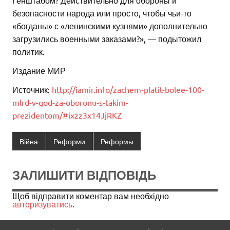
Генштабом? Действительно для обороны и
безопасности народа или просто, чтобы чьи-то
«богданы» с «ленинскими кузнями» дополнительно
загрузились военными заказами?», — подытожил
политик.
Издание МИР
Источник:
http://iamir.info/zachem-platit-bolee-100-
mlrd-v-god-za-oboronu-s-takim-
prezidentom/#ixzz3x14JjRKZ
Війна
Реформи
Реформы
ЗАЛИШИТИ ВІДПОВІДЬ
Щоб відправити коментар вам необхідно
авторизуватись
.