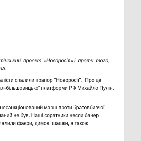
тінський проект «Новоросія» і проти того,
на.
налісти спалили прапор “Новоросії”. Про це
онал-більшовицької платформи РФ Михайло Пулін,
 несанкціонований марш проти братовбивчої
риманий не був. Наші соратники несли банер
палили фаєри, димові шашки, а також