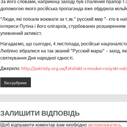
За його словами, наприкінці заходу був спалений прапор т.зв
допомогою якого російська пропаганда вже обдурила мільй
“Люди, які поїхали воювати за т.зв.” русский мир “- хто в наї
інтереси Путіна і його олігархів, стурбованих розширенням 
упевнений активіст.
Нагадаємо, що сьогодні, 4 листопада, російські націоналіст
Любліно зібралися на так званий “Русский марш” – захід, 
святкування Дня народної єдності.
Джерело:
http://patrioty.org.ua/fotofakt-u-moskvi-rosiyski-nats
Без рубрики
ЗАЛИШИТИ ВІДПОВІДЬ
Щоб відправити коментар вам необхідно
авторизуватись
.