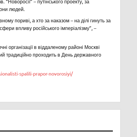
. “Новоросії” – путінського проекту, за
они людей.
вному пориві, а хто за наказом – на ділі гинуть за
сфери впливу російського імперіалізму”, –
ичні організації в віддаленому районі Москві
який традиційно проходить в День державного
ionalisti-spalili-prapor-novorosiyi/