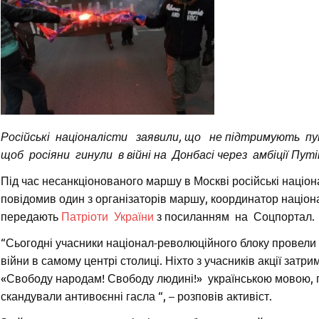
Російські націоналісти заявили, що не підтримують пу
щоб росіяни гинули в війні на Донбасі через амбіції Путі
Під час несанкціонованого маршу в Москві російські націо
повідомив один з організаторів маршу, координатор наці
передають
Патріоти України
з посиланням на Соцпортал.
“Сьогодні учасники націонал-революційного блоку провели
війни в самому центрі столиці. Ніхто з учасників акції зат
«Свободу народам! Свободу людині!» українською мовою, 
скандували антивоєнні гасла “, – розповів активіст.