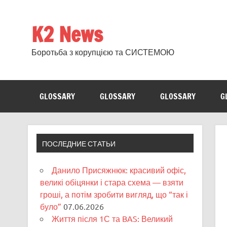
Skip
to
content
K2 News
Боротьба з корупцією та СИСТЕМОЮ
GLOSSARY
GLOSSARY
GLOSSARY
G
ПОСЛЕДНИЕ СТАТЬИ
Данило Присяжнюк: красивий офіс,
великі обіцянки і стара схема — взяти
гроші, а потім зробити вигляд, що “так і
було”
07.06.2026
Життя після 1С та BAS: Великий