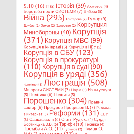
Історія
(39)
5.10
(16)
IT
(5)
Ахметов
(4)
Боротьба проти СИСТЕМИ
(7)
Вибори
(5)
Війна
(295)
Гумор
(9)
Гонтарєва
(2)
Коррупция
Донбас
(2)
Закон
(2)
Здоровье
(2)
Корупція
Минобороны
(40)
(371)
Корупція МВС
(99)
Корупція в Київраді
(6)
Корупція в НБУ
(5)
Корупція в СБУ
(123)
Корупція в прокуратурі
(110)
Корупція в суді
(90)
Корупція в уряді
(356)
Люстрація
(508)
Кримінал
(2)
Ми проти СИСТЕМИ
(7)
Наши услуги
Наука
(3)
Політика
(6)
(5)
Політики
(5)
Порошенко
(304)
Правий
сектор
(6)
Прокурор Процишен В.
(7)
Реклама
Реформи
(131)
в интернет
(3)
СБУ
Саакашвили
(6)
Статті Рудюка
(4)
Суддя
(3)
Тарифи
(10)
Бортницька В.В.
(5)
Техника
(4)
Трембач А.О.
(11)
Чумак О.
Турчінов
(2)
Экономика
(27)
(11)