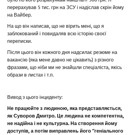
перерахував 5 тис. грн на ЗСУ і надіслав скрін йому
на Вайбер.
На що він написав, що не вірить мені, що я
заблокований і повидаляв всю історію своєї
переписки.
Після цього він кожного дня надсилає резюме на
вакансію (яка мене давно не цікавить) з різного
фразами, що ніби ми не знайшли спеціаліста, якісь
образи в листах і т.п.
Вивод з цього інциденту:
Не працюйте з людиною, яка представляється,
як Суворов Дмитро. Це людина не компетентна,
не надійна і не культурна. На створення йому
доступів, а потім виправлень його “геніального