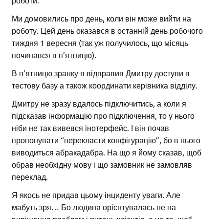
Ми домовились про день, коли він може вийти на
роботу. Цей день оказався в останній день робочого
тиждня 1 вересня (так уж получилось, що місяць
починався в п’ятницю).
В п’ятницю зранку я відправив Дмитру доступи в
тестову базу а також координати керівника відділу.
Дмитру не зразу вдалось підключитись, а коли я
підсказав інформацію про підключення, то у нього
ніби не так вивевся інотерфейс. І він почав
пропонувати “перекласти конфігурацію”, бо в нього
виводиться абракадабра. На що я йому сказав, щоб
обрав необхідну мову і що замовник не замовляв
переклад.
Я якось не придав цьому інциденту уваги. Але
мабуть зря… Бо людина орієнтувалась не на
вирішення проблем і питань клієнтів, а на те, щоб