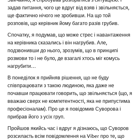
задав питання, чого це вдруг від взяв і звільняється,
ще фактично нічого не зробивши. На що той
розповів, що керівник йому багато разів грубив.
Спочатку, я подумав, що може стрес і навантаження
на керівника сказались і він нагрубив. Але,
подзвонивши до нього, зрозумів, що в принципі
розмови то і не було, де взагалі хтось міг комусь
нагрубити…
В понеділок я прийняв рішення, що не буду
співпрацювати з такою людиною, яка даже не
почавши працювати говорить, що звільняється (що, я
вважаю сверх не компетентності, яка не припустима
професіоналам). Про це я повідомив Суворова і
прибрав його з усіх груп.
Пройшов якийсь час і вдруг я дізнаюсь, що Суворов
розсилаєть всім повідомлення на Viber про те, що