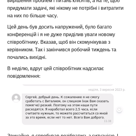
придумати задачі, які нікому не потрібні і витратити
на них по більше часу.
Цей день був досить напружений, було багато
конференцій і я не дуже приділив уваги новому
співробітнику. Вказав, щоб він скомунікував з
керівником. Так і закінчився робочий тиждень та
почались вихідні.
В неділю, вдруг цей співробітник надсилає
повідомлення:
Звичайно, я спробував розібратись з ситуацією. І