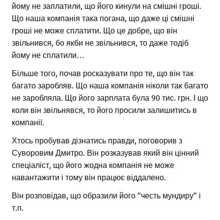
йому не заплатили, що його кинули на смішні гроші.
Що наша компанія така погана, що даже ці смішні
гроші не може сплатити. Що це добре, що він
звільнився, бо якби не звільнився, то даже тодіб
йому не сплатили…
Більше того, почав росказувати про те, що він так
багато заробляв. Що наша компанія ніколи так багато
не заробляла. Що його зарплата була 90 тис. грн. І що
коли він звільнявся, то його просили залишитись в
компанії.
Хтось пробував дізнатись правди, поговорив з
Суворовим Дмитро. Він розказував який він цінний
спеціаліст, що його жодна компанія не може
навантажити і тому він працює віддалено.
Він розповідав, що образили його “честь мундиру” і
т.п.