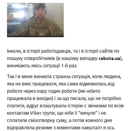
Інколи, в історії работодавців, та і в історії сайтів по
пошуку співробітників (в нашому випадку
rabota.ua
),
виникають якісь ситуації 1-й раз.
Так і в мене виникла странна ситуація, коли людина,
яка не вміє працювати, яка сама відмовилась від
роботи через пару годин роботи (які нібито
працювала в вихідні) і за що писала, що не потрібно
платити, вдруг влаштувала істерію с звінками по всім
контактам Viber групи, що ніби її “кинули” і не
сплатили сміхотворну суму, а потім кожного дня
відправляла резюме з коментами накшталт я ось