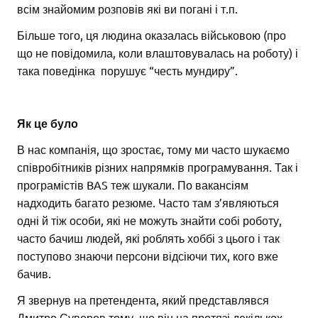
всім знайомим розповів які ви погані і т.п.
Більше того, ця людина оказалась військовою (про
що не повідомила, коли влаштовувалась на роботу) і
така поведінка порушує “честь мундиру”.
Як це було
В нас компанія, що зростає, тому ми часто шукаємо
співробітників різних напрямків програмування. Так і
програмістів BAS теж шукали. По вакансіям
надходить багато резюме. Часто там з’являються
одні й тіж особи, які не можуть знайти собі роботу,
часто бачиш людей, які роблять хоббі з цього і так
поступово знаючи персони відсіючи тих, кого вже
бачив.
Я звернув на претендента, який представлявся
Дмитро Суворов тому, що він на протязі декількох