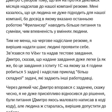
місяців надсилав до нашої компанії резюме. Мені
казалось, що ця людина не дуже підходить для нашої
компанії, бо досвід в якому вказано останньою
роботою “Фрилансер” наводить більше питання та
сумніви, чим впевненість у вміннях людини.
Тим не менш, на чергове надіслане резюме, я
вирішив надати шанс людині проявити себе.
Зв’язався по Viber та надав тестове завдання.
Дмитро, сказав, що надане завдання дуже легке (а як
же, бо це завдання з іспиту 1С на якому за 4 години
робиться 5 задач) і надіслав приклад “більш
складної” задачі, які задають інші работодавці.
Через деякий час Дмитро впорався с задачею, скажу
чесно, я не дуже прискіпливо відносився до рішення,
були питання (Дмитро якось маловато написав в коді
коду), але людина ж старалась, вирішив допустити до
роботи.