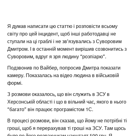
Я думав написати цю статтю і розповісти всьому
світу про цей інцидент, щоб інші работодавці не
ступали на ці граблі і не зв’язувались з Суворовим
Дмитром. І в останній момент вирішив созвонитись з
Суворовим, вдруг я зря людину “розпіарю”.
Подзвонив по Вайбер, попросив Дмитра показати
камеру. Показалась на відео людина в військовій
формі.
З розмови оказалось, що він служить в ЗСУ в
Херсонській області і що в вільний час, якого в нього
“багато” він працює програмістом 1С.
В процесі розмови, він сказав, що йому не потрібні ті
гроші, щоб я перерахував ті гроші на ЗСУ. Там щось
було по його розрахункам накшталт 500 грн. Я