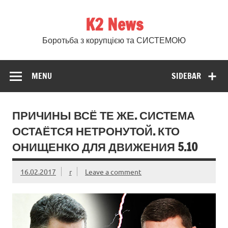
Skip
to
K2 News
content
Боротьба з корупцією та СИСТЕМОЮ
MENU
SIDEBAR
ПРИЧИНЫ ВСЁ ТЕ ЖЕ. СИСТЕМА
ОСТАЁТСЯ НЕТРОНУТОЙ. КТО
ОНИЩЕНКО ДЛЯ ДВИЖЕНИЯ 5.10
16.02.2017
r
Leave a comment