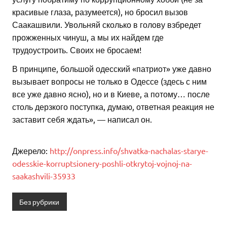
красивые глаза, разумеется), но бросил вызов
Саакашвили. Увольняй сколько в голову взбредет
прожженных чинуш, а мы их найдем где
трудоустроить. Своих не бросаем!
В принципе, большой одесский «патриот» уже давно
вызывает вопросы не только в Одессе (здесь с ним
все уже давно ясно), но и в Киеве, а потому… после
столь дерзкого поступка, думаю, ответная реакция не
заставит себя ждать», — написал он.
Джерело:
http://onpress.info/shvatka-nachalas-starye-
odesskie-korruptsionery-poshli-otkrytoj-vojnoj-na-
saakashvili-35933
Без рубрики