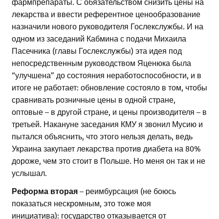
фармпрепараты. С обязательством снизить цены на
лекарства и ввести референтное ценообразование
назначили нового руководителя Гослекслужбы. И на
одном из заседаний Кабмина с подачи Михаила
Пасечника (главы Гослекслужбы) эта идея под
непосредственным руководством Яценюка была
“улучшена” до состояния неработоспособности, и в
итоге не работает: обновление состояло в том, чтобы
сравнивать розничные цены в одной стране,
оптовые – в другой стране, и цены производителя – в
третьей. Накануне заседания КМУ я звонил Мусию и
пытался объяснить, что этого нельзя делать, ведь
Украина закупает лекарства против диабета на 80%
дороже, чем это стоит в Польше. Но меня он так и не
услышал.
Реформа вторая
– реимбурсация (не боюсь
показаться нескромным, это тоже моя
инициатива): государство отказывается от