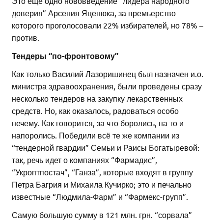
Это еще одно нововведение “лидера народного
доверия” Арсения Яценюка, за премьерство
которого проголосовали 22% избирателей, но 78% –
против.
Тендеры “по-фронтовому”
Как только Василий Лазоришинец был назначен и.о.
министра здравоохранения, были проведены сразу
несколько тендеров на закупку лекарственных
средств. Но, как оказалось, радоваться особо
нечему. Как говорится, за что боролись, на то и
напоролись. Победили всё те же компании из
“тендерной гвардии” Семьи и Раисы Богатыревой:
так, речь идет о компаниях “Фармадис”,
“Укроптпостач”, “Ганза”, которые входят в группу
Петра Багрия и Михаила Кучирко; это и печально
известные “Людмила-Фарм” и “Фармекс-групп”.
Самую большую сумму в 121 млн. грн. “сорвала”