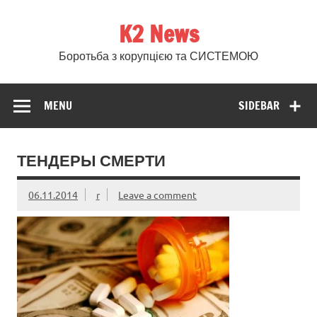
Skip
to
K2 News
content
Боротьба з корупцією та СИСТЕМОЮ
MENU
SIDEBAR
ТЕНДЕРЫ СМЕРТИ
06.11.2014
r
Leave a comment