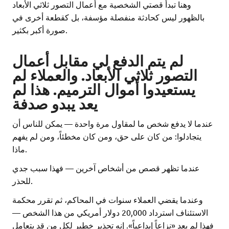
وهنا تبدأ قصتي الشخصية مع أعمال التصور ثلاثي الأبعاد
بالظهور ليس كحادثة منفصلة مؤسفة، بل كقطعة أخرى في
صورة أكبر بكثير.
لم يتم الدفع لي مقابل أعمال
التصور ثلاثي الأبعاد. والعملاء لم
يستعيدوا أموال الترميم. هذا لم
يعد يبدو صدفة
عندما لا يدفع شخص ما لمقاول مرة واحدة — يمكن للناس أن
يتجادلوا: من كان على حق، ومن كان مخطئاً، ومن لم يفهم
ماذا.
عندما تظهر قصص من أشخاص آخرين — فهذا سبب جدي
للحذر.
وعندما يقضي العملاء سنوات في المحاكم، ثم تقرر محكمة
الاستئناف استرداد 20,000 دولار أمريكي من هذا الشخص —
فهذا لم يعد «نزاعاً إبداعياً». إنه تحذير خطير لكل من قد يتعامل