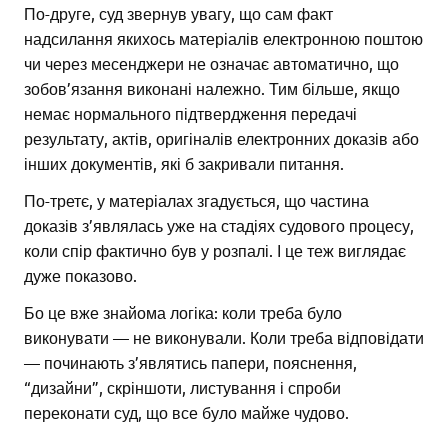
По-друге, суд звернув увагу, що сам факт
надсилання якихось матеріалів електронною поштою
чи через месенджери не означає автоматично, що
зобов’язання виконані належно. Тим більше, якщо
немає нормального підтвердження передачі
результату, актів, оригіналів електронних доказів або
інших документів, які б закривали питання.
По-третє, у матеріалах згадується, що частина
доказів з’являлась уже на стадіях судового процесу,
коли спір фактично був у розпалі. І це теж виглядає
дуже показово.
Бо це вже знайома логіка: коли треба було
виконувати — не виконували. Коли треба відповідати
— починають з’являтись папери, пояснення,
“дизайни”, скріншоти, листування і спроби
переконати суд, що все було майже чудово.