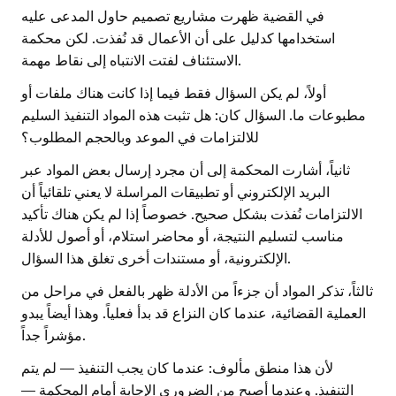
في القضية ظهرت مشاريع تصميم حاول المدعى عليه
استخدامها كدليل على أن الأعمال قد نُفذت. لكن محكمة
الاستئناف لفتت الانتباه إلى نقاط مهمة.
أولاً، لم يكن السؤال فقط فيما إذا كانت هناك ملفات أو
مطبوعات ما. السؤال كان: هل تثبت هذه المواد التنفيذ السليم
للالتزامات في الموعد وبالحجم المطلوب؟
ثانياً، أشارت المحكمة إلى أن مجرد إرسال بعض المواد عبر
البريد الإلكتروني أو تطبيقات المراسلة لا يعني تلقائياً أن
الالتزامات نُفذت بشكل صحيح. خصوصاً إذا لم يكن هناك تأكيد
مناسب لتسليم النتيجة، أو محاضر استلام، أو أصول للأدلة
الإلكترونية، أو مستندات أخرى تغلق هذا السؤال.
ثالثاً، تذكر المواد أن جزءاً من الأدلة ظهر بالفعل في مراحل من
العملية القضائية، عندما كان النزاع قد بدأ فعلياً. وهذا أيضاً يبدو
مؤشراً جداً.
لأن هذا منطق مألوف: عندما كان يجب التنفيذ — لم يتم
التنفيذ. وعندما أصبح من الضروري الإجابة أمام المحكمة —