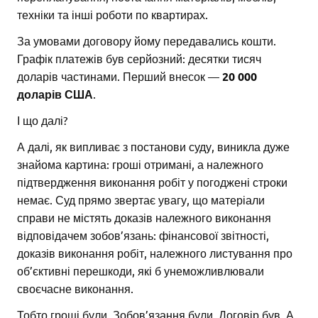
техніки та інші роботи по квартирах.
За умовами договору йому передавались кошти.
Графік платежів був серйозний: десятки тисяч
доларів частинами. Перший внесок —
20 000
доларів США
.
І що далі?
А далі, як випливає з постанови суду, виникла дуже
знайома картина: гроші отримані, а належного
підтвердження виконання робіт у погоджені строки
немає. Суд прямо звертає увагу, що матеріали
справи не містять доказів належного виконання
відповідачем зобов’язань: фінансової звітності,
доказів виконання робіт, належного листування про
об’єктивні перешкоди, які б унеможливлювали
своєчасне виконання.
Тобто гроші були. Зобов’язання були. Договір був. А