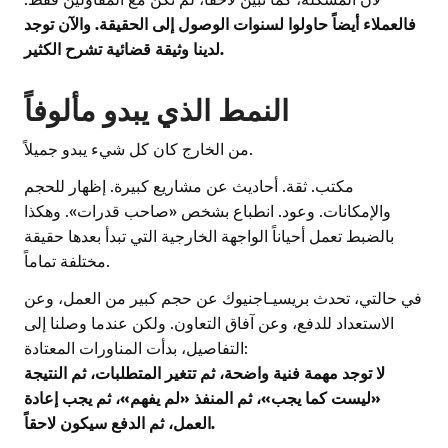
فالعملاء أيضاً حاولوا لسنوات الوصول إلى الحقيقة. والآن توجد
لدينا وثيقة قضائية تشرح الكثير.
النمط الذي يبدو مألوفاً
من الخارج كان كل شيء يبدو جميلاً.
مكتب. ثقة. أحاديث عن مشاريع كبيرة. إظهار للحجم
والإمكانات. وعود. انطباع بشخص «صاحب قدرات». وهكذا
بالضبط تعمل أحياناً الواجهة الخارجية التي تبدأ بعدها حقيقة
مختلفة تماماً.
في حالتي، تحدث بريسيـاجنيوك عن حجم كبير من العمل، وعن
الاستعداد للدفع، وعن آفاق التعاون. ولكن عندما وصلنا إلى
التفاصيل، بدأت المناورات المعتادة:
لا توجد مهمة فنية واضحة، ثم تتغير المتطلبات، ثم النتيجة
«ليست كما يجب»، ثم المنفذ «لم يفهم»، ثم يجب إعادة
العمل، ثم الدفع سيكون لاحقاً.