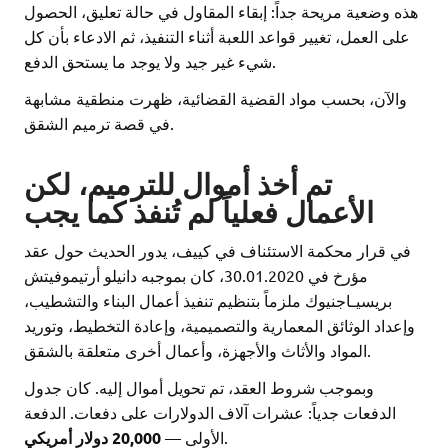
هذه وضعية مريحة جداً: إبقاء المقاول في حالة تعليق، الحصول
على العمل، تغيير قواعد اللعبة أثناء التنفيذ، ثم الادعاء بأن كل
شيء غير جيد ولا يوجد ما يستحق الدفع.
والآن، بحسب مواد القضية القضائية، ظهرت منطقية مشابهة
في قصة ترميم الشقق.
تم أخذ أموال للترميم، لكن
الأعمال فعلياً لم تُنفذ كما يجب
في قرار محكمة الاستئناف في كييف، يدور الحديث حول عقد
مؤرخ في 30.01.2020، كان بموجبه دانيلو أرتيموفيتش
بريسيـاجنيوك ملزماً بتنظيم تنفيذ أعمال البناء والتشطيب،
وإعداد الوثائق المعمارية والتصميمية، وإعادة التخطيط، وتوريد
المواد والأثاث والأجهزة، وأعمال أخرى متعلقة بالشقق.
وبموجب شروط العقد، تم تحويل أموال إليه. كان جدول
الدفعات جدياً: عشرات آلاف الدولارات على دفعات. الدفعة
20,000 دولار أمريكي
الأولى —
.