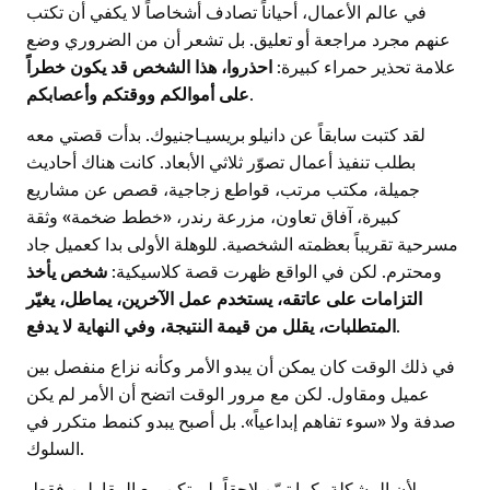
في عالم الأعمال، أحياناً تصادف أشخاصاً لا يكفي أن تكتب
عنهم مجرد مراجعة أو تعليق. بل تشعر أن من الضروري وضع
علامة تحذير حمراء كبيرة:
احذروا، هذا الشخص قد يكون خطراً
على أموالكم ووقتكم وأعصابكم
.
لقد كتبت سابقاً عن دانيلو بريسيـاجنيوك. بدأت قصتي معه
بطلب تنفيذ أعمال تصوّر ثلاثي الأبعاد. كانت هناك أحاديث
جميلة، مكتب مرتب، قواطع زجاجية، قصص عن مشاريع
كبيرة، آفاق تعاون، مزرعة رندر، «خطط ضخمة» وثقة
مسرحية تقريباً بعظمته الشخصية. للوهلة الأولى بدا كعميل جاد
ومحترم. لكن في الواقع ظهرت قصة كلاسيكية:
شخص يأخذ
التزامات على عاتقه، يستخدم عمل الآخرين، يماطل، يغيّر
المتطلبات، يقلل من قيمة النتيجة، وفي النهاية لا يدفع
.
في ذلك الوقت كان يمكن أن يبدو الأمر وكأنه نزاع منفصل بين
عميل ومقاول. لكن مع مرور الوقت اتضح أن الأمر لم يكن
صدفة ولا «سوء تفاهم إبداعياً». بل أصبح يبدو كنمط متكرر في
السلوك.
لأن المشكلة، كما تبيّن لاحقاً، لم تكن مع المقاولين فقط.