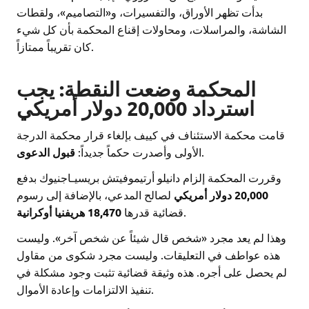
بدأت تظهر الأوراق، والتفسيرات، و«التصاميم»، ولقطات
الشاشة، والمراسلات، ومحاولات إقناع المحكمة بأن كل شيء
كان تقريباً ممتازاً.
المحكمة وضعت النقطة: يجب
استرداد 20,000 دولار أمريكي
قامت محكمة الاستئناف في كييف بإلغاء قرار محكمة الدرجة
قبول الدعوى
الأولى وأصدرت حكماً جديداً:
.
وقررت المحكمة إلزام دانيلو أرتيموفيتش بريسيـاجنيوك بدفع
20,000 دولار أمريكي
لصالح المدعي، بالإضافة إلى رسوم
18,470 هريفنيا أوكرانية
قضائية قدرها
.
وهذا لم يعد مجرد «شخص قال شيئاً عن شخص آخر». وليست
هذه عواطف في التعليقات. وليست مجرد شكوى من مقاول
لم يحصل على أجره. هذه وثيقة قضائية تثبت وجود مشكلة في
تنفيذ الالتزامات وإعادة الأموال.