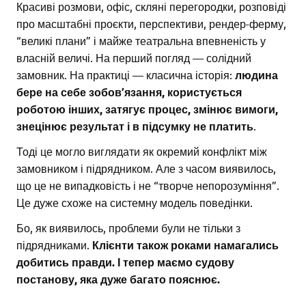
Красиві розмови, офіс, скляні перегородки, розповіді
про масштабні проєкти, перспективи, рендер-ферму,
“великі плани” і майже театральна впевненість у
власній величі. На перший погляд — солідний
замовник. На практиці — класична історія:
людина
бере на себе зобов’язання, користується
роботою інших, затягує процес, змінює вимоги,
знецінює результат і в підсумку не платить
.
Тоді це могло виглядати як окремий конфлікт між
замовником і підрядником. Але з часом виявилось,
що це не випадковість і не “творче непорозуміння”.
Це дуже схоже на системну модель поведінки.
Бо, як виявилось, проблеми були не тільки з
підрядниками.
Клієнти також роками намагались
добитись правди. І тепер маємо судову
постанову, яка дуже багато пояснює.