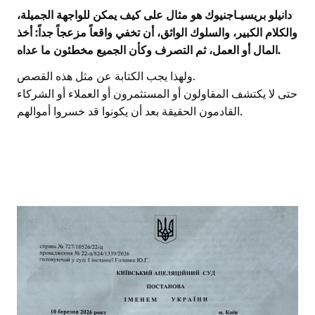
دانيلو بريسيـاجنيوك هو مثال على كيف يمكن للواجهة الجميلة،
والكلام الكبير، والسلوك الواثق، أن تخفي واقعاً مزعجاً جداً: أخذ
المال أو العمل، ثم التصرف وكأن الجميع مخطئون ما عداه.
ولهذا يجب الكتابة عن مثل هذه القصص.
حتى لا يكتشف المقاولون أو المستثمرون أو العملاء أو الشركاء
القادمون الحقيقة بعد أن يكونوا قد خسروا أموالهم.