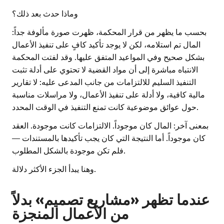
وماذا حدث بعد ذلك؟
بحسب ما يظهر من قرار المحكمة، ظهرت صورة مألوفة جداً:
المال تم استلامه، لكن لا يوجد تأكيد كافٍ على تنفيذ الأعمال
بشكل صحيح وفي المواعيد المتفق عليها. وقد لفتت المحكمة
الانتباه مباشرة إلى أن مواد القضية لا تحتوي على أدلة تثبت
التنفيذ السليم للالتزامات من جانب المدعى عليه: لا تقارير
مالية كافية، ولا أدلة على تنفيذ الأعمال، ولا مراسلات مناسبة
حول عوائق موضوعية كانت تمنع التنفيذ في الوقت المحدد.
بمعنى آخر: المال كان موجوداً. الالتزامات كانت موجودة. العقد
كان موجوداً. أما النتيجة التي كان يجب تأكيدها بالمستندات —
فلم تكن موجودة بالشكل المطلوب.
وهنا يبدأ الجزء الأكثر دلالة.
عندما تظهر «مشاريع تصميم» بدلاً
من الأعمال المنجزة