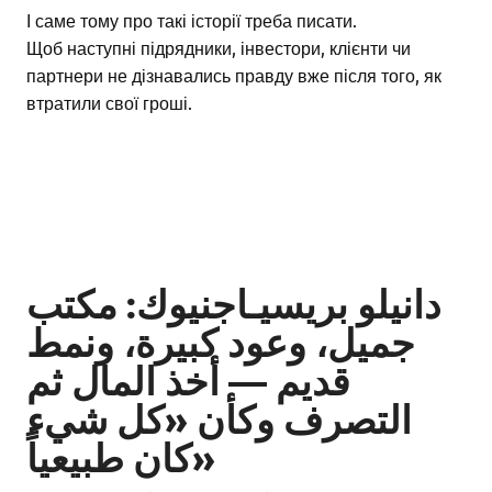
І саме тому про такі історії треба писати.
Щоб наступні підрядники, інвестори, клієнти чи
партнери не дізнавались правду вже після того, як
втратили свої гроші.
دانيلو بريسيـاجنيوك: مكتب
جميل، وعود كبيرة، ونمط
قديم — أخذ المال ثم
التصرف وكأن «كل شيء
كان طبيعياً»