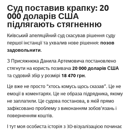
Суд поставив крапку: 20
000 доларів США
підлягають стягненню
Київський апеляційний суд скасував рішення суду
першої інстанції та ухвалив нове рішення:
позов
задовольнити
.
З Присяжнюка Данила Артемовича постановлено
стягнути на користь позивача
20 000 доларів США
та судовий збір у розмірі
18 470 грн
.
Це вже не просто “хтось комусь щось сказав”. Це не
емоції в коментарях. Це не образа підрядника, якому
не заплатили. Це судова постанова, в якій прямо
зафіксовано проблему з виконанням зобов’язань і
поверненням коштів.
І тут моя особиста історія з 3D-візуалізацією починає