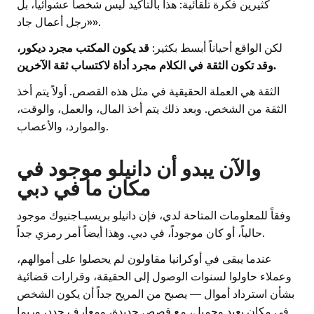
كثيرين فكرة تلقائية: هذا بالتأكيد ليس شخصاً عشوائياً، بل
«رجل أعمال جاد».
لكن الواقع أحياناً أبسط بكثير:
قد يكون المكتب مجرد ديكور،
وقد تكون الثقة في الكلام مجرد أداة لاكتساب ثقة الآخرين.
الثقة هي العملة الحقيقية في مثل هذه القصص. أولاً يتم أخذ
الثقة من الشخص. وبعد ذلك يتم أخذ المال، والعمل، والوقت،
والموارد، والأعصاب.
والآن يبدو أن دانيلو موجود في
مكان ما في دبي
وفقاً للمعلومات المتاحة لدي، فإن دانيلو بريسيـاجنيوك موجود
حالياً، أو كان موجوداً، في دبي. وهذا أيضاً أمر رمزي جداً.
عندما يبقى في أوكرانيا مقاولون لم يحصلوا على أموالهم،
وعملاء حاولوا لسنوات الوصول إلى الحقيقة، وقرارات قضائية
بشأن استرداد أموال — يصبح من المريح جداً أن يكون الشخص
في مكان بعيد وجميل، مع قصص جديدة، ومعارف جدد، وربما