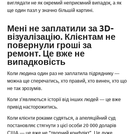
виглядати не як окремий неприємний випадок, а як
ще один пазл у значно більшій картині.
Мені не заплатили за 3D-
візуалізацію. Клієнтам не
повернули гроші за
ремонт. Це вже не
випадковість
Коли людина один раз не заплатила підряднику —
можна ще сперечатись, хто правий, хто винен, хто що
не так зрозумів.
Коли з’являються історії від інших людей — це вже
привід насторожитись.
Коли клієнти роками судяться, а апеляційний суд
постановляє стягнути з цієї особи 20 000 доларів
США — це вже не “творчий конфлікт”. Це дуже