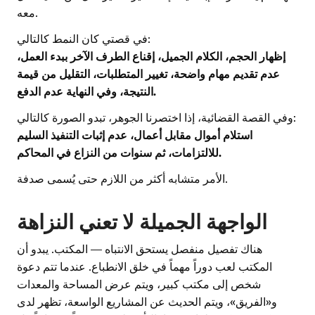
معه.
في قصتي كان النمط كالتالي:
إظهار الحجم، الكلام الجميل، إقناع الطرف الآخر ببدء العمل،
عدم تقديم مهام واضحة، تغيير المتطلبات، التقليل من قيمة
النتيجة، وفي النهاية عدم الدفع.
وفي القصة القضائية، إذا اختصرنا الجوهر، تبدو الصورة كالتالي:
استلام أموال مقابل أعمال، عدم إثبات التنفيذ السليم
للالتزامات، ثم سنوات من النزاع في المحاكم.
الأمر متشابه أكثر من اللازم حتى يُسمى صدفة.
الواجهة الجميلة لا تعني النزاهة
هناك تفصيل منفصل يستحق الانتباه — المكتب. يبدو أن
المكتب لعب دوراً مهماً في خلق الانطباع. عندما تتم دعوة
شخص إلى مكتب كبير، ويتم عرض المساحة والمعدات
و«الفريق»، ويتم الحديث عن المشاريع الواسعة، تظهر لدى