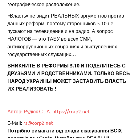
географическое расположение.
«Власть» не видит РЕАЛЬНЫХ аргументов против
данных реформ, поэтому сторонников 5.10 не
пускают на телевидение и на радио. А вопрос
НАЛОГОВ — это ТАБУ во всех СМИ,
антикоррупционных собраниях и выступлениях
государственных служащих…
ВНИКНИТЕ В РЕФОРМЫ 5.10 И ПОДЕЛИТЕСЬ С
ДРУЗЬЯМИ И РОДСТВЕННИКАМИ. ТОЛЬКО ВЕСЬ
НАРОД УКРАИНЫ МОЖЕТ ЗАСТАВИТЬ ВЛАСТЬ
ИХ РЕАЛИЗОВАТЬ !
А
в
т
о
р
:
Р
у
д
ю
к
С
.
А
.
https://corp2.net
E-Mail:
rs@corp2.net
Потрібно вимагати від влади скасування ВСІХ