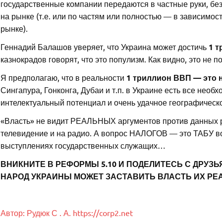
государственные компании передаются в частные руки, б
на рынке (т.е. или по частям или полностью — в зависимо
рынке).
Геннадий Балашов уверяет, что Украина может достичь
1 т
казнокрадов говорят, что это популизм. Как видно, это н
Я предполагаю, что в реальности
1 триллион ВВП — это 
Сингапура, Гонконга, Дубаи и т.п. в Украине есть все нео
интелектуальный потенциал и очень удачное географическ
«Власть» не видит РЕАЛЬНЫХ аргументов против данных р
телевидение и на радио. А вопрос НАЛОГОВ — это ТАБУ в
выступлениях государственных служащих…
ВНИКНИТЕ В РЕФОРМЫ 5.10 И ПОДЕЛИТЕСЬ С ДРУЗ
НАРОД УКРАИНЫ МОЖЕТ ЗАСТАВИТЬ ВЛАСТЬ ИХ РЕА
А
в
т
о
р
:
Р
у
д
ю
к
С
.
А
.
https://corp2.net