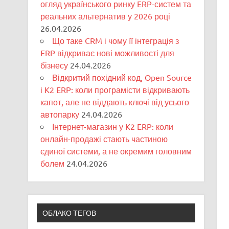
огляд українського ринку ERP-систем та
реальних альтернатив у 2026 році
26.04.2026
Що таке CRM і чому її інтеграція з
ERP відкриває нові можливості для
бізнесу
24.04.2026
Відкритий похідний код, Open Source
і K2 ERP: коли програмісти відкривають
капот, але не віддають ключі від усього
автопарку
24.04.2026
Інтернет-магазин у K2 ERP: коли
онлайн-продажі стають частиною
єдиної системи, а не окремим головним
болем
24.04.2026
ОБЛАКО ТЕГОВ