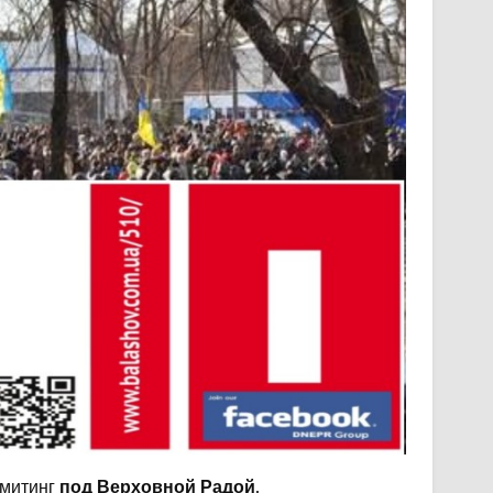
 митинг
под Верховной Радой
.