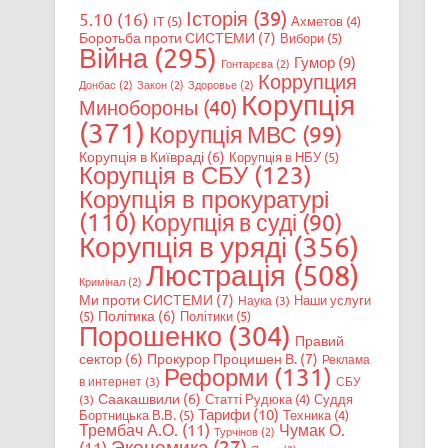
Історія
(39)
5.10
(16)
IT
(5)
Ахметов
(4)
Боротьба проти СИСТЕМИ
(7)
Вибори
(5)
Війна
(295)
Гумор
(9)
Гонтарєва
(2)
Коррупция
Донбас
(2)
Закон
(2)
Здоровье
(2)
Корупція
Минобороны
(40)
(371)
Корупція МВС
(99)
Корупція в Київраді
(6)
Корупція в НБУ
(5)
Корупція в СБУ
(123)
Корупція в прокуратурі
(110)
Корупція в суді
(90)
Корупція в уряді
(356)
Люстрація
(508)
Кримінал
(2)
Ми проти СИСТЕМИ
(7)
Наши услуги
Наука
(3)
Політика
(6)
(5)
Політики
(5)
Порошенко
(304)
Правий
сектор
(6)
Прокурор Процишен В.
(7)
Реклама
Реформи
(131)
в интернет
(3)
СБУ
Саакашвили
(6)
Статті Рудюка
(4)
Суддя
(3)
Тарифи
(10)
Бортницька В.В.
(5)
Техника
(4)
Трембач А.О.
(11)
Чумак О.
Турчінов
(2)
Экономика
(27)
(11)