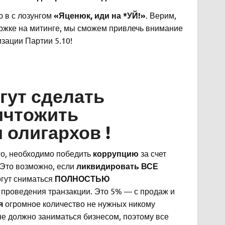
 в с лозунгом
«Яценюк, иди на *УЙ!»
. Верим,
ржке на митинге, мы сможем привлечь внимание
зации Партии 5.10!
гут сделать
ичтожить
 олигархов !
ого, необходимо победить
коррупцию
за счет
 Это возможно, если
ликвидировать ВСЕ
огут сниматься
ПОЛНОСТЬЮ
проведения транзакции. Это 5% — с продаж и
я
огромное количество не нужных никому
 не должно заниматься бизнесом, поэтому все