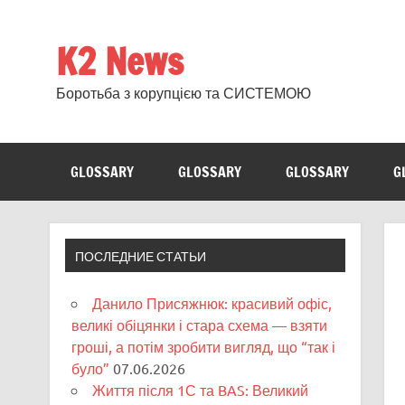
Skip
to
content
K2 News
Боротьба з корупцією та СИСТЕМОЮ
GLOSSARY
GLOSSARY
GLOSSARY
G
ПОСЛЕДНИЕ СТАТЬИ
Данило Присяжнюк: красивий офіс,
великі обіцянки і стара схема — взяти
гроші, а потім зробити вигляд, що “так і
було”
07.06.2026
Життя після 1С та BAS: Великий