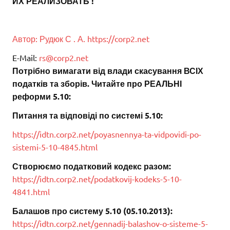
ИХ РЕАЛИЗОВАТЬ !
А
в
т
о
р
:
Р
у
д
ю
к
С
.
А
.
https://corp2.net
E-Mail:
rs@corp2.net
Потрібно вимагати від влади скасування ВСІХ
податків та зборів. Читайте про РЕАЛЬНІ
реформи 5.10:
Питання та відповіді по системі 5.10:
https://idtn.corp2.net/poyasnennya-ta-vidpovidi-po-
sistemi-5-10-4845.html
Створюємо податковий кодекс разом:
https://idtn.corp2.net/podatkovij-kodeks-5-10-
4841.html
Балашов про систему 5.10 (05.10.2013):
https://idtn.corp2.net/gennadij-balashov-o-sisteme-5-