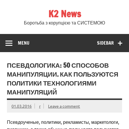
Skip
to
K2 News
content
Боротьба з корупцією та СИСТЕМОЮ
MENU
SIDEBAR
ПСЕВДОЛОГИКА: 50 СПОСОБОВ
МАНИПУЛЯЦИИ. КАК ПОЛЬЗУЮТСЯ
ПОЛИТИКИ ТЕХНОЛОГИЯМИ
МАНИПУЛЯЦИЙ
01.03.2016
r
Leave a comment
Псевдоученые, политики, рекламисты, маркетологи,
пиарщики, а также обычные люди часто пользуются