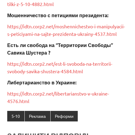
tilki-z-5-10-4882.html
Мошенничество с петициями президента:
https://idtn.corp2.net/moshennichestvo-i-manipulyacii-
s-peticiyami-na-sajte-prezidenta-ukrainy-4537.html
Есть ли свобода на “Территории Свободы”
Савика Шустера ?
https://idtn.corp2.net/est-li-svoboda-na-territorii-
svobody-savika-shustera-4584.html
Либертарианство в Украине:
https://idtn.corp2.net/libertarianstvo-v-ukraine-
4576.html
5-10
Реклама
Реформи