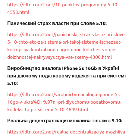
https://idtn.corp2.net/10-punktov-programmy-5-10-
4553.html
Панический страх власти при слове 5.10:
https://idtn.corp2.net/panicheskij-strax-vlaste-pri-slove-
5-10-chto-eto-za-sistema-pri-takoj-sisteme-ischezaet-
korrupciya-kontrabanda-ogromnoe-kolichestvo-gos-
dolzhnostej-nakryvayutsya-vse-sxemy-4300.html
Виробництво аналога IPhone 5s 16Gb в Україні
при діючому податковому кодексі та при системі
5.10:
https://idtn.corp2.net/virobnictvo-analoga-iphone-5s-
16gb-v-ukra%D1%97ni-pri-diyuchomu-podatkovomu-
kodeksi-ta-pri-sistemi-5-10-4849.html
Реальна децентралізація можлива тільки з 5.10:
https://idtn.corp2.net/realna-decentralizaciya-mozhliva-