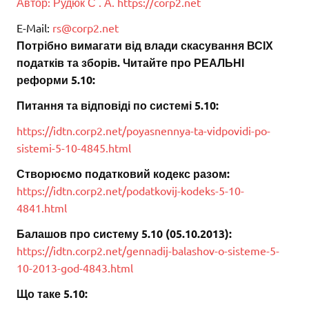
А
в
т
о
р
:
Р
у
д
ю
к
С
.
А
.
https://corp2.net
E-Mail:
rs@corp2.net
Потрібно вимагати від влади скасування ВСІХ
податків та зборів. Читайте про РЕАЛЬНІ
реформи 5.10:
Питання та відповіді по системі 5.10:
https://idtn.corp2.net/poyasnennya-ta-vidpovidi-po-
sistemi-5-10-4845.html
Створюємо податковий кодекс разом:
https://idtn.corp2.net/podatkovij-kodeks-5-10-
4841.html
Балашов про систему 5.10 (05.10.2013):
https://idtn.corp2.net/gennadij-balashov-o-sisteme-5-
10-2013-god-4843.html
Що таке 5.10: