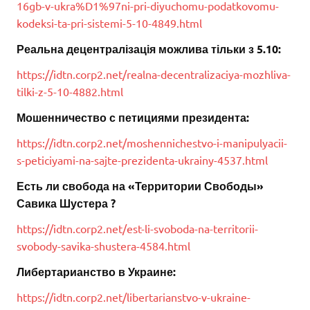
16gb-v-ukra%D1%97ni-pri-diyuchomu-podatkovomu-
kodeksi-ta-pri-sistemi-5-10-4849.html
Реальна децентралізація можлива тільки з 5.10:
https://idtn.corp2.net/realna-decentralizaciya-mozhliva-
tilki-z-5-10-4882.html
Мошенничество с петициями президента:
https://idtn.corp2.net/moshennichestvo-i-manipulyacii-
s-peticiyami-na-sajte-prezidenta-ukrainy-4537.html
Есть ли свобода на «Территории Свободы»
Савика Шустера ?
https://idtn.corp2.net/est-li-svoboda-na-territorii-
svobody-savika-shustera-4584.html
Либертарианство в Украине:
https://idtn.corp2.net/libertarianstvo-v-ukraine-