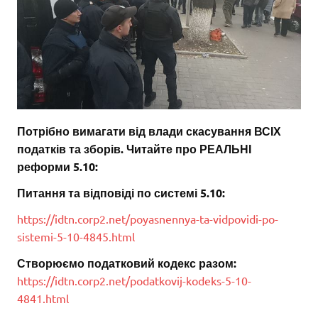
Потрібно вимагати від влади скасування ВСІХ
податків та зборів. Читайте про РЕАЛЬНІ
реформи 5.10:
Питання та відповіді по системі 5.10:
https://idtn.corp2.net/poyasnennya-ta-vidpovidi-po-
sistemi-5-10-4845.html
Створюємо податковий кодекс разом:
https://idtn.corp2.net/podatkovij-kodeks-5-10-
4841.html