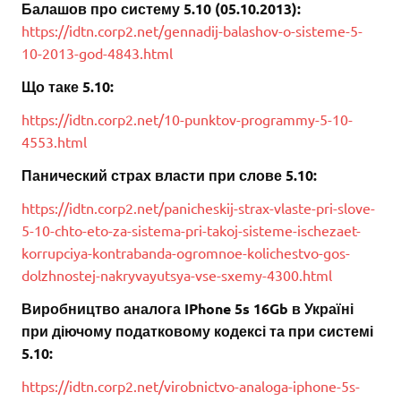
Балашов про систему 5.10 (05.10.2013):
https://idtn.corp2.net/gennadij-balashov-o-sisteme-5-
10-2013-god-4843.html
Що таке 5.10:
https://idtn.corp2.net/10-punktov-programmy-5-10-
4553.html
Панический страх власти при слове 5.10:
https://idtn.corp2.net/panicheskij-strax-vlaste-pri-slove-
5-10-chto-eto-za-sistema-pri-takoj-sisteme-ischezaet-
korrupciya-kontrabanda-ogromnoe-kolichestvo-gos-
dolzhnostej-nakryvayutsya-vse-sxemy-4300.html
Виробництво аналога IPhone 5s 16Gb в Україні
при діючому податковому кодексі та при системі
5.10:
https://idtn.corp2.net/virobnictvo-analoga-iphone-5s-