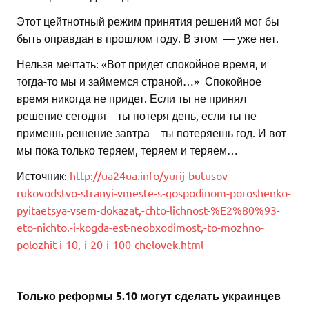
Этот цейтнотный режим принятия решений мог бы
быть оправдан в прошлом году. В этом — уже нет.
Нельзя мечтать: «Вот придет спокойное время, и
тогда-то мы и займемся страной…» Спокойное
время никогда не придет. Если ты не принял
решение сегодня – ты потеря день, если ты не
примешь решение завтра – ты потеряешь год. И вот
мы пока только теряем, теряем и теряем…
Источник:
http://ua24ua.info/yurij-butusov-
rukovodstvo-stranyi-vmeste-s-gospodinom-poroshenko-
pyitaetsya-vsem-dokazat,-chto-lichnost-%E2%80%93-
eto-nichto.-i-kogda-est-neobxodimost,-to-mozhno-
polozhit-i-10,-i-20-i-100-chelovek.html
Только реформы 5.10 могут сделать украинцев